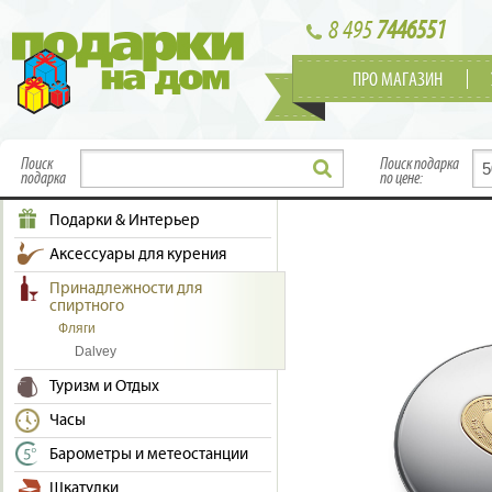
8 495
7446551
ПРО МАГАЗИН
Поиск
Поиск подарка
подарка
по цене:
Подарки & Интерьер
Аксессуары для курения
Принадлежности для
спиртного
Фляги
Dalvey
Туризм и Отдых
Часы
Барометры и метеостанции
Шкатулки