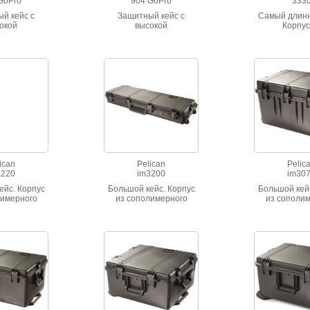
GoPro
904 GoPro
333
й кейс с
Защитный кейс с
Самый длинн
окой
высокой
Корпус
очностью.
ударопрочностью.
сополиме
оницаемый,
Водонепроницаемый,
полипроп
 вибрации.
стойкий к вибрации.
Высокая сто
вариантов
Девять вариантов
ударным на
ета.
цвета.
Герметичны
ican
Pelican
Pelic
3220
im3200
im30
ейс. Корпус
Большой кейс. Корпус
Большой кей
лимерного
из сополимерного
из сополи
опилена.
полипропилена.
полипроп
тойкость к
Высокая стойкость к
Высокая сто
нагрузкам.
ударным нагрузкам.
ударным на
ный IP-67
Герметичный IP-67
Герметичны