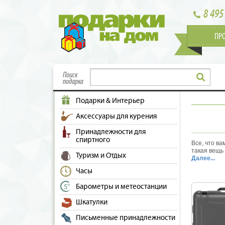
8 495
ПР
Поиск
подарка
Подарки & Интерьер
Аксессуары для курения
Принадлежности для
спиртного
Все, что ва
такая вещь
Туризм и Отдых
для мужчин
Далее...
практичные
Часы
ситуации н
ситуаций не
Барометры и метеостанции
могут пона
специально
Шкатулки
транспорти
кейсы по д
Письменные принадлежности
вашего ноу