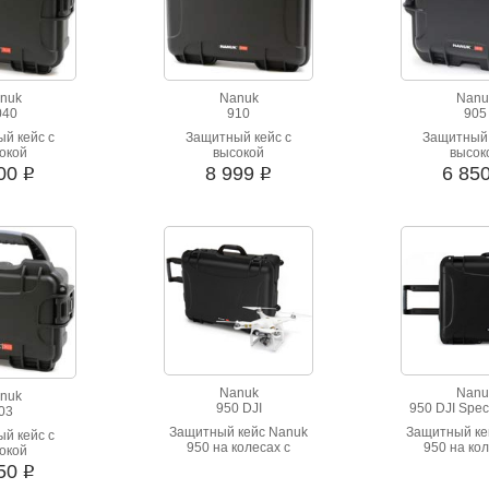
nuk
Nanuk
Nanu
040
910
905
й кейс с
Защитный кейс с
Защитный 
окой
высокой
высок
очностью.
ударопрочностью.
ударопроч
000
8 999
6 85
i
i
оницаемый,
Водонепроницаемый,
Водонепрон
 вибрации.
стойкий к вибрации.
стойкий к в
ариантов
Шесть вариантов
Шесть вар
ета.
цвета.
цвета
Nanuk
Nanu
nuk
950 DJI
950 DJI Speci
03
Защитный кейс Nanuk
Защитный ке
й кейс с
950 на колесах с
950 на кол
окой
выдвижной ручкой.
выдвижной 
очностью.
650
i
оницаемый,