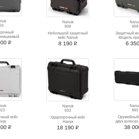
ый ассортимент подарков на любой вкус и доставка
nuk
Nanuk
Nanu
50
908
909
прочный
Небольшой защитный
Защитный ке
оницаемый
кейс Nanuk
Модель пр
йс.
000
подойдет для
i
8 190
6 35
i
пистол
nuk
Nanu
Nanuk
923
995
933
чный кейс
Оружейный 
Ударопрочный кейс
нук
двух колесах
Нанук
стойкость к
200
38 0
18 190
i
i
нагрузк