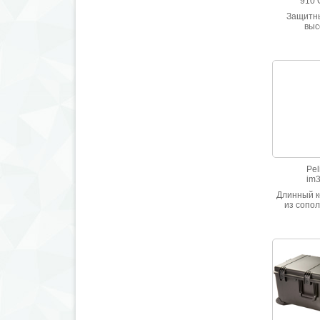
910 
Защитны
выс
ударопр
Водонепр
стойкий к
Девять 
цв
Pel
im
Длинный к
из сопо
полипр
Высокая с
ударным 
Герметич