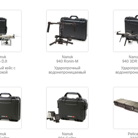
 вибрации.
ариантов
ета.
nuk
Nanuk
Nanu
 DJI
940 Ronin-M
940 3DR
й кейс с
Ударопрочный
Ударопр
окой
водонепроницаемый
водонепрон
очностью.
кейс.
кейс
оницаемый,
 вибрации.
nuk
Nanuk
Pelic