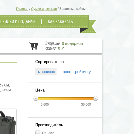
Главная
/
Сумки и рюкзаки
/
Защитные кейсы
СКИДКИ И ПОДАРКИ
КАК ЗАКАЗАТЬ
В корзине:
0 подарков
сумма:
0
i
Сортировать по
▲новизне
цене
рейтингу
сь бы,
дарком
Цена
 именно
ятные
таких
3 600
38 000
му еще
а
ицаемые
Производитель
лищем для
вам! У
Pelican