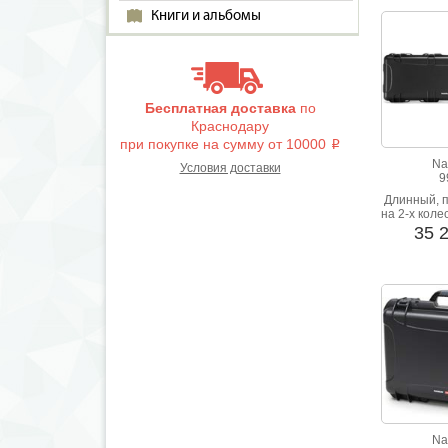
Книги и альбомы
Бесплатная доставка
по
Краснодару
при покупке на сумму от 10000
i
Na
Условия доставки
9
Длинный, п
на 2-х коле
стойкость
35 
нагр
Na