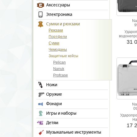
нас огромн
Аксессуары
Электроника
Na
Сумки и рюкзаки
9
Рюкзаки
Ударо
водонепр
Портфели
ке
31 
Сумки
Чемоданы
Защитные кейсы
Pelican
Nanuk
Profcase
Ножи
Оружие
Фонари
Na
0
Игры и наборы
Ударопро
На
Детям
17 
Музыкальные инструменты