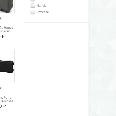
Nanuk
Profcase
k
йс Нанук.
екрасно
 хранения
0
i
ета
k
кейс на
. Высокая
 ударным
00
i
ам.