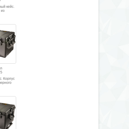
0
ый кейс.
 из
рного
илена.
йкость к
грузкам.
й IP-67
an
75
с. Корпус
мерного
илена.
йкость к
грузкам.
й IP-67