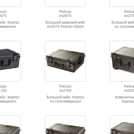
ican
Pelican
Pelic
2975
im2875
im27
ейс. Корпус
Большой широкий кейс
Большой кей
лимерного
im2875 Pelican-Storm
из сополи
опилена.
на колесах.Удобен для
полипроп
тойкость к
транспортировки
Высокая сто
нагрузкам.
оргтехники и
ударным на
ный IP-67
мониторов.
Герметичны
ican
Pelican
Pelic
2720
im2700
im26
ейс. Корпус
Большой кейс. Корпус
Компактны
лимерного
из сополимерного
Корпус
опилена.
полипропилена.
сополиме
тойкость к
Высокая стойкость к
полипроп
нагрузкам.
ударным нагрузкам.
Высокая сто
ный IP-67
Герметичный IP-67
ударным на
Герметичны