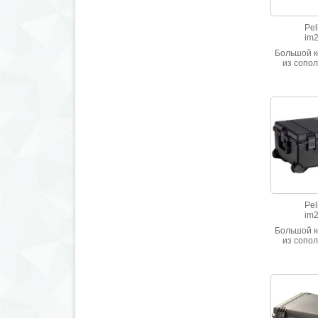
Pel
im
Большой к
из сопо
полипр
Высокая с
ударным 
Герметич
Pel
im
Большой к
из сопо
полипр
Высокая с
ударным 
Герметич