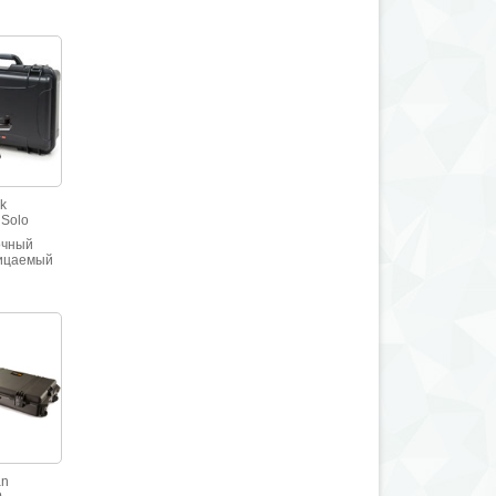
k
 Solo
очный
ицаемый
.
an