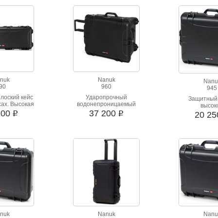
nuk
Nanuk
Nanu
90
960
945
лоский кейс
Ударопрочный
Защитный 
сах. Высокая
водонепроницаемый
высок
 к ударным
кейс материал корпуса:
200
37 200
ударопроч
i
i
20 2
узкам
сополимеры
Водонепрон
полипропилена NK-7
стойкий к в
Шесть вар
цвета
nuk
Nanuk
Nanu