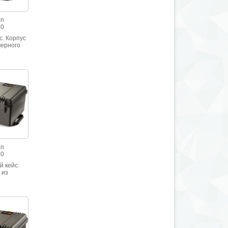
an
50
с. Корпус
мерного
илена.
йкость к
грузкам.
й IP-67
an
20
й кейс.
 из
рного
илена.
йкость к
грузкам.
й IP-67