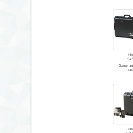
стойкий к
Шесть в
цв
Na
945
Защитны
выс
ударопр
Водонепр
стойкий к
Na