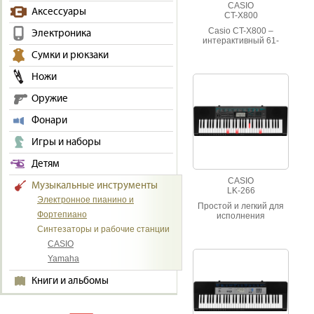
CASIO
Аксессуары
CT-X800
Casio CT-X800 –
Электроника
интерактивный 61-
клавишный инструмент
Сумки и рюкзаки
с большим количеством
предустановленных
Ножи
тембров.
Оружие
Фонари
Игры и наборы
Детям
CASIO
Музыкальные инструменты
LK-266
Электронное пианино и
Простой и легкий для
Фортепиано
исполнения
синтезатор с
Синтезаторы и рабочие станции
цифровыми
CASIO
эффектами, для
обучения и домашнего
Yamaha
использования.
Книги и альбомы