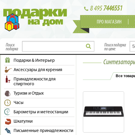
8 495
7446551
ПРО МАГАЗИН
Поиск
Поиск подарка
подарка
по цене:
Подарки & Интерьер
Синтезаторы 
Аксессуары для курения
Все товар
Принадлежности для
спиртного
Туризм и Отдых
Часы
Барометры и метеостанции
Шкатулки
Письменные принадлежности