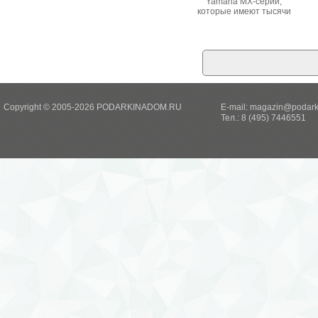
Yamaha MX-серии,
которые имеют тысячи
лучших тембров
легендарных MOTIF XS.
Этот синтезатор имеет
широкие возможности
для интеграции с ПК и
iOS устройствами.
Copyright © 2005-2026 PODARKINADOM.RU
E-mail:
magazin@podark
Тел.: 8 (495) 7446551