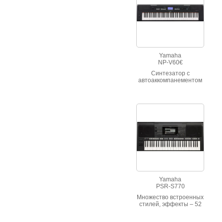
ремиксы.
Yamaha
NP-V60€
Синтезатор с
автоаккомпанементом
YAMAHA NP-V60
Yamaha
PSR-S770
Множество встроенных
стилей, эффекты – 52
типа реверберации и
106 типов хоруса, а