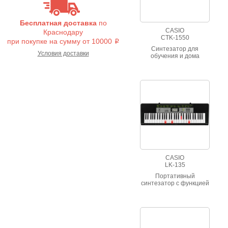
Бесплатная доставка
по
CASIO
Краснодару
CTK-1550
при покупке на сумму от 10000
i
Синтезатор для
Условия доставки
обучения и дома
оснащён встроенными
тембрами и
количествами стилей.
CASIO
LK-135
Портативный
синтезатор с функцией
Dance Music Fashion,
простым нажатием
разных клавиш можно
создавать
великолепные
танцевальные треки и