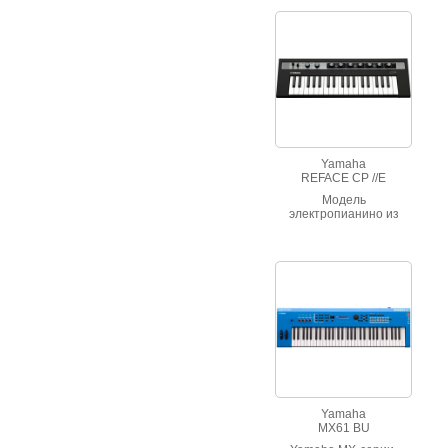
также 830 тембров! С
помощью пакетов
расширений VSE вы
сможете пользоваться
огромной коллекцией
различных звуков со
всего мира, создавать
новые тембры из своих
сэмплов
Yamaha
REFACE CP //E
Модель
электропианино из
линейки Reface от
знаменитого японского
производителя.
Модель заключена в
компактный корпус,
отличается удобством
и простотой
управления,
прекрасным звуком и
впечатляющей
динамикой.
Yamaha
MX61 BU