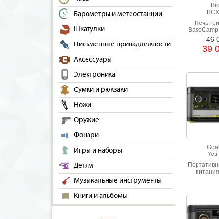
Bio
BCX
Барометры и метеостанции
Печь-гри
Шкатулки
BaseCamp 
Bun
46 
электроге
Письменные принадлежности
39 
набор
приготовл
Аксессуары
Электроника
Сумки и рюкзаки
Ножи
Оружие
Фонари
Goal
Игры и наборы
Yeti
Портативн
Детям
питания
которого л
Музыкальные инструменты
аккумулят
505 Втч 
Книги и альбомы