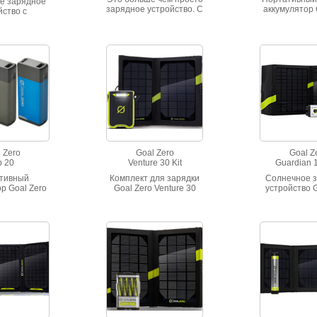
е зарядное
зарядное устройство. С
аккумулятор 
йство с
его помощью вы
Flip 30 емко
лятором
можете не только
мАч. заряжа
мкости для
быстро заряжать
любого ис
телефонов,
телефоны,
питания с US
шетов,
фотокамеры и другие
Возможно з
ов и других
USB-устройства, но и
Flip30 и одн
 устройств.
осветить свой путь в
заряжать о
кумулятора:
темноте фонариком и
другое устр
0 мАч
охладиться в жаркий
летний день, используя
вентилятор
 Zero
Goal Zero
Goal Z
p 20
Venture 30 Kit
Guardian 1
тивный
Комплект для зарядки
Солнечное 
р Goal Zero
Goal Zero Venture 30
устройство G
костью 5200
Guardian 1
яжается от
источника
USB-портом.
 заряжать
дновременно
ь от него
стройство.