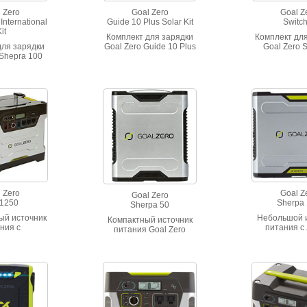
 Zero
Goal Zero
Goal Z
International
Guide 10 Plus Solar Kit
Switch
it
Комплект для зарядки
Комплект дл
для зарядки
Goal Zero Guide 10 Plus
Goal Zero S
 Shepra 100
Solar Kit
ional Kit
 Zero
Goal Z
Goal Zero
 1250
Sherpa
Sherpa 50
ый источник
Небольшой 
Компактный источник
ния с
питания с 
питания Goal Zero
ором (AGM)
ионным акку
Sherpa 50 с
250Wh (12V,
емкостью 880
возможглстью зарядки
озетки 220V,
борту два US
от сети 220, от
V. 1200W в
разьем для
автомобильного
лительной
ноутб
прикуривателя или от
 1500W – при
солнечной панели.
й пиковой
Емкость 5200 mAh.
узке.