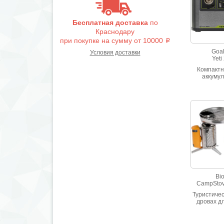
Бесплатная доставка
по
Краснодару
при покупке на сумму от 10000
i
Goal
Условия доставки
Yeti
Компактн
аккуму
электрост
200X. Емко
(1290
Bio
CampStov
Туристичес
дровах д
гаджетов
гриль и