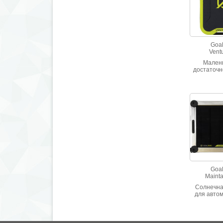
Goal
Vent
Малень
достаточ
(7800 мАч
питания с
порт
регулируем
2,4Aч. З
внешнийх 
по станд
Встроенны
Goal
Mainta
Солнечна
для авто
аккумулят
как и для
лодки или
Встроенны