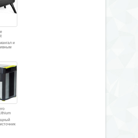
а 2,4А
te
t
мангал и
тивным
нием
потоком
ero
Lithium
ощный
источник
ti 3000
громный
онный