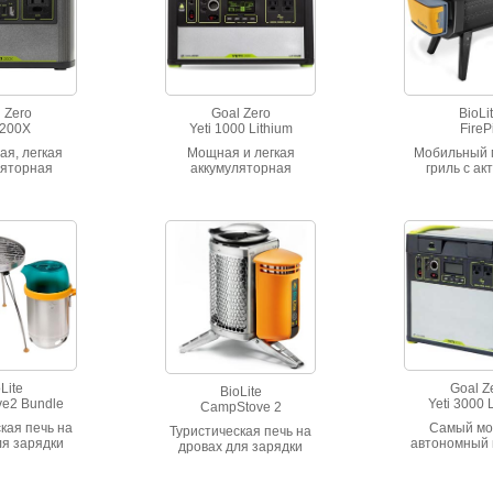
USB-порт
 Zero
Goal Zero
BioLi
 200X
Yeti 1000 Lithium
FirePi
ая, легкая
Мощная и легкая
Мобильный 
ляторная
аккумуляторная
гриль с ак
анция Yeti
электростанция Yeti
управле
сть 187 ВтЧ
1000. Емкость 1045 Втч
воздушным 
0 мАч)
(96,8 Ач). Инвертор
переменного тока на
1500 Вт. Сменный
аккумулятор.
Lite
Goal Z
BioLite
e2 Bundle
Yeti 3000 
CampStove 2
кая печь на
Самый м
Туристическая печь на
ля зарядки
автономный 
дровах для зарядки
, удобный
питания Ye
гаджетов и не только
 фонарик.
Lithium. О
литий-и