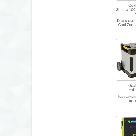
Goal
Shepra 100 
K
Комплект 
Goal Zero
Internat
Goal
Yeti
Портативн
пита
аккумулят
емкостью 1
100Ah). 3 р
выход 12
режиме д
нагрузки и
коротко
нагр