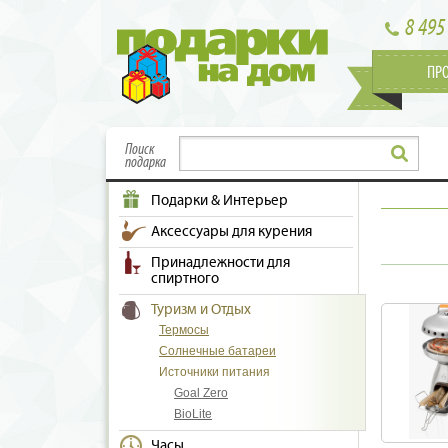
8 495
ПР
Поиск
подарка
Подарки & Интерьер
Аксессуары для курения
Принадлежности для
спиртного
Туризм и Отдых
Термосы
Солнечные батареи
Источники питания
Goal Zero
BioLite
Часы