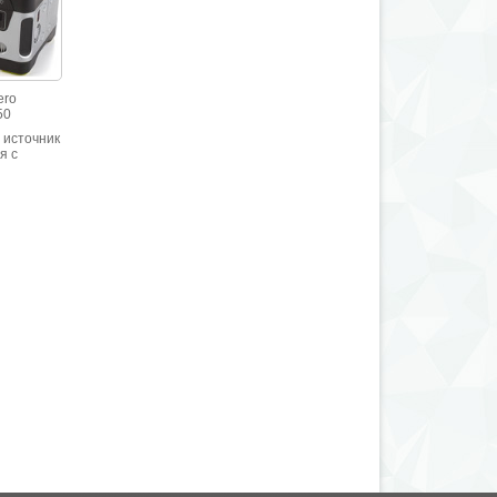
ero
50
 источник
я с
ом (AGM)
8Wh (12V,
тка 220V,
V (8 мм,
го цвета).
ежиме
агрузки и
короткой
грузке.