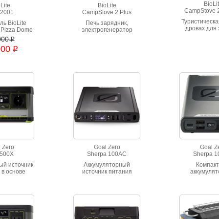
BioLi
Lite
BioLite
CampStove 2
2001
CampStove 2 Plus
Туристическа
ль BioLite
Печь зарядник,
дровах для
Pizza Dome
электрогенератор
устройств го
dle с
CampStove 2+
000
i
переносном
нератором и
000
i
фонарик к
ом для
ения пиццы.
 Zero
Goal Zero
Goal Z
 500X
Sherpa 100AC
Sherpa 
ый источник
Аккумуляторный
Компак
 в основе
источник питания
аккумуля
итий-ионный
Sherpa 100AC. Емкость
источник 
ор емкостью
94,72 ВтЧ (25600 мАч),
Sherpa 100PD
(46,8 Ач)
он оснащен
акб 94,7 ВтЧ 
беспроводной
Быстрая зар
зарядкой Qi и OLED-
Type-C 60
дисплеем
беспроводная