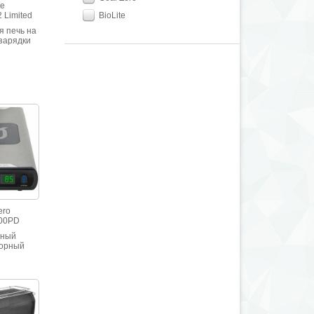
te
 Limited
BioLite
я печь на
 зарядки
товки на
 гриле и
онечно!
ero
100PD
тный
торный
питания
. Емкость
(6400 мАч)
ядка USB
 Вт и
 Qi. Два