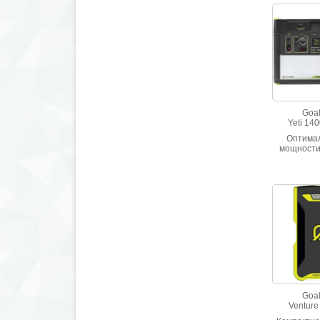
Goal
Yeti 140
Оптима
мощности
среди п
источник
Yeti. Са
генерато
насладитьс
отличии о
Запас энер
(13
Goal
Venture