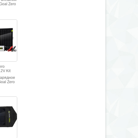
Goal Zero
стью 7800
ется от
точника
B-портом.
аряжать
овременно
т него
ойство.
ero
2V Kit
зарядное
oal Zero
2V Kit