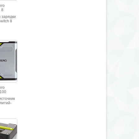
ero
 8
я зарядки
witch 8
ero
 100
источник
литий-
мулятором
0 мАч. На
B-порта и
 питания
ука