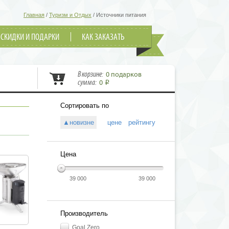
Главная
/
Туризм и Отдых
/
Источники питания
СКИДКИ И ПОДАРКИ
КАК ЗАКАЗАТЬ
В корзине:
0 подарков
сумма:
0
i
Сортировать по
▲новизне
цене
рейтингу
Цена
39 000
39 000
Производитель
Goal Zero