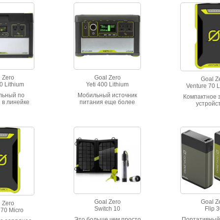
аккумулятор
отдать до 280
Вт) энер
Номинальная
1500 В
Кратковрем
3000 В
 Zero
Goal Zero
Goal Z
0 Lithium
Yeti 400 Lithium
Venture 70 L
льный по
Мобильный источник
Компактное 
 в линейке
питания еще более
устройст
ереносных
мощный, чем его
аккумуля
ов питания
предшественник, что
большой емк
мый тихий
достигается
зарядки те
р не даст
улучшенными
планше
я тишиной в
характеристиками
навигаторов 
т GoalZero.
литий-ионного
небольших у
гии 1428 Втч
аккумулятора емкостью
Емкость акку
2 Ач)
почти 40 Ач (428 Втч).
17700 
Выход 220V
номинальная мощность
300 Вт,
кратковременная до
1200 Вт
Goal Zero
Goal Z
 Zero
Switch 10
Flip 
 70 Micro
Это больше чем просто
Портативный