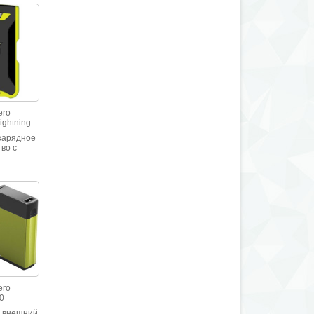
 способен
 Ач (3024
гии.
 нагрузка
т.
енная до
т.
ero
ightning
зарядное
во с
тором
ости для
лефонов,
тов,
и других
стройств.
мулятора:
мАч
ero
30
 внешний