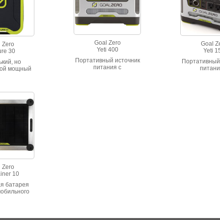
Goal Zero
Goal Z
 Zero
Yeti 400
Yeti 1
ure 30
Портативный источник
Портативный
кий, но
питания с
питани
ной мощный
аккумулятором (AGM)
аккумулятор
) источник
емкостью 400Wh (12V,
емкостью 16
 двумя UBS
33Ah). Одна розетка
14Ah). 1 розе
ами и
220V, выход 12V. 300W
2 выхода 12
ым током до
в режиме длительной
круглые, сине
ащищен от
нагрузки и 600W – при
80W в р
воздействий
короткой пиковой
длительной н
арту IPX6.
нагрузке.
160W – при 
й Фонарик.
пиковой на
 Zero
iner 10
я батарея
мобильного
ора, равно
 снегохода,
 трактора.
й регулятор