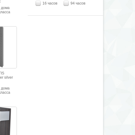
k
16 часов
94 часов
 дома
класса
йкости.
льянской
ppa с
кой.
IS
r silver
 дома
класса
йкости.
льянской
ppa с
кой.