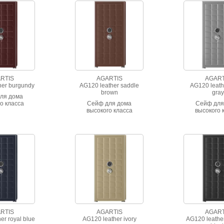
простроч
RTIS
AGARTIS
AGART
her burgundy
AG120 leather saddle
AG120 leathe
brown
gray
ля дома
о класса
Сейф для дома
Сейф для
тойкости.
высокого класса
высокого 
тальянской
взломостойкости.
взломосто
nappa с
Отделан итальянской
Отделан ита
рочкой.
кожей nappa с
кожей na
прострочкой.
простроч
RTIS
AGARTIS
AGART
er royal blue
AG120 leather ivory
AG120 leather