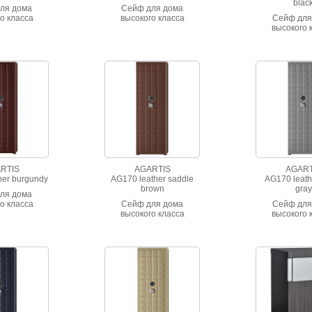
blac
ля дома
Сейф для дома
о класса
высокого класса
Сейф для
тойкости.
взломостойкости.
высокого 
тальянской
Отделан итальянской
взломосто
nappa с
кожей nappa с
Отделан ита
рочкой.
прострочкой.
кожей na
простроч
RTIS
AGARTIS
AGART
her burgundy
AG170 leather saddle
AG170 leathe
brown
gray
ля дома
о класса
Сейф для дома
Сейф для
тойкости.
высокого класса
высокого 
тальянской
взломостойкости.
взломосто
nappa с
Отделан итальянской
Отделан ита
рочкой.
кожей nappa с
кожей na
прострочкой.
простроч