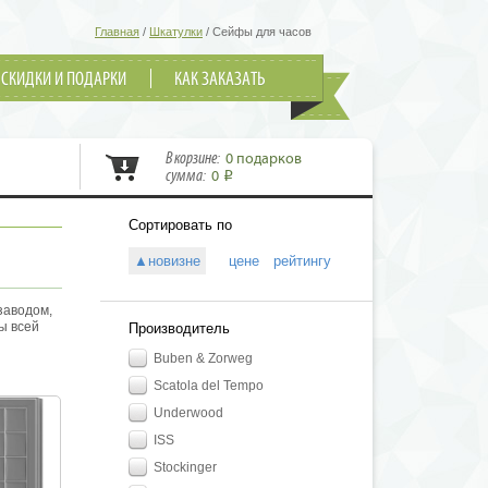
Главная
/
Шкатулки
/
Сейфы для часов
СКИДКИ И ПОДАРКИ
КАК ЗАКАЗАТЬ
В корзине:
0 подарков
сумма:
0
i
Сортировать по
▲новизне
цене
рейтингу
заводом,
ы всей
Производитель
ены во
Buben & Zorweg
как
Scatola del Tempo
 для
в, но и
Underwood
ISS
большую
ете то,
Stockinger
ставка по