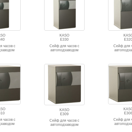
ASO
KASO
KAS
340
E330
E32
я часов с
Сейф для часов с
Сейф для 
дзаводом
автоподзаводом
автоподз
ASO
KAS
KASO
310
E30
E309
я часов с
Сейф для 
Сейф для часов с
дзаводом
автоподз
автоподзаводом