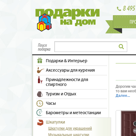
8 495
ПР
Поиск
подарка
Подарки & Интерьер
Аксессуары для курения
Принадлежности для
спиртного
Дорогим ча
то вам нео
Туризм и Отдых
семьи. Ваш
Далее...
избежание 
Часы
рассчитанны
простые мо
Барометры и метеостанции
магазинов 
драгоценно
Шкатулки
проявленно
коллекцию 
Шкатулки для украшений
что подойд
Музыкальные шкатулки