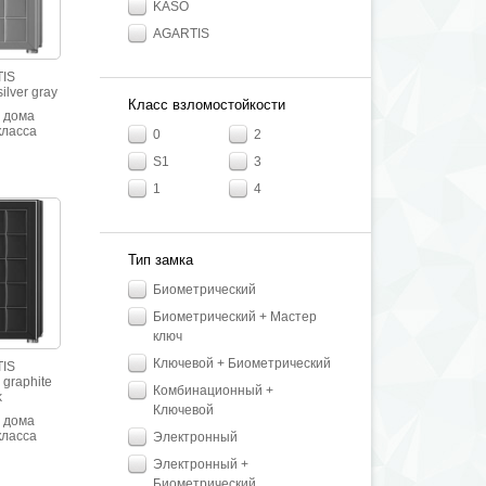
KASO
AGARTIS
IS
ilver gray
Класс взломостойкости
 дома
класса
0
2
йкости.
льянской
S1
3
ppa с
1
4
кой.
Тип замка
Биометрический
Биометрический + Мастер
ключ
Ключевой + Биометрический
IS
 graphite
Комбинационный +
k
Ключевой
 дома
класса
Электронный
йкости.
Электронный +
льянской
ppa с
Биометрический