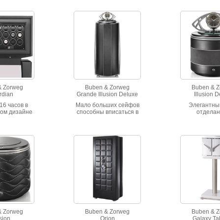
& Zorweg
Buben & Zorweg
Buben & 
rdian
Grande Illusion Deluxe
Illusion 
16 часов в
Мало больших сейфов
Элегантны
ком дизайне
способны вписаться в
отдела
ланный
жилое пространство.
итальянской
аром или
Касание пальца или
одно прикос
м волокном.
чип транспондера
он поднима
закаленное
поднимают
содержимое.
оберегает
механические часы
его 40 кило
имое от
«Objects of Time»
механическ
х взглядов.
предоставляя доступ к
«Objects of 
й замок. SI-
содержимому сейфа. 4
хрустальной
онально.
модуля для завода и 6
ящиков.
& Zorweg
Buben & Zorweg
Buben & 
usion
Orion
Galaxy Ta