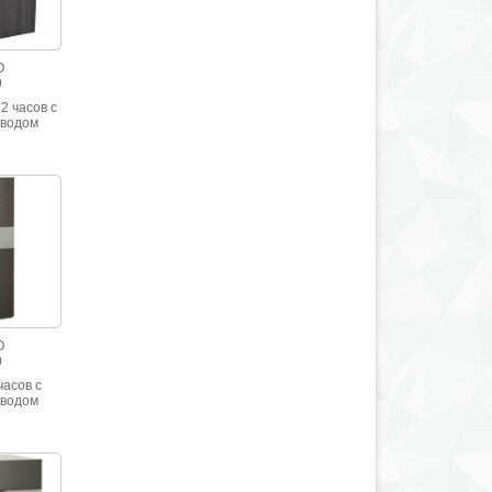
O
9
2 часов с
аводом
O
0
часов с
аводом