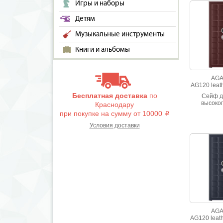
Игры и наборы
Детям
Музыкальные инструменты
Книги и альбомы
AGA
AG120 leat
Бесплатная доставка
по
Сейф д
высоког
Краснодару
взломос
при покупке на сумму от 10000
i
Отделан и
кожей 
Условия доставки
прост
AGA
AG120 leath