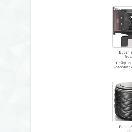
Buben 
Gua
Сейф на 
классичес
отде
макасс
углеродны
Толстое 
стекло 
содерж
любопытны
Электронны
40 опци
Buben 
Ill