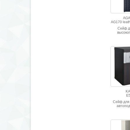
AGA
AG170 leath
Сейф д
высоког
взломос
Отделан и
кожей 
прост
K
E
Сейф для 
автопо