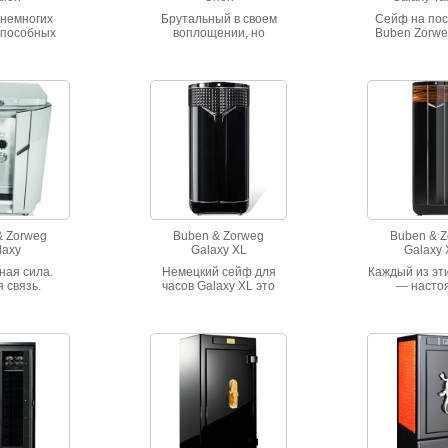
 немногих
Брутальный в своем
Сейф на по
способных
воплощении, но
Buben Zorwe
я в жилое
покрытый нежной
Tabletop сок
анство.
кожей «Наппа» сейф
окутанная 
я с помощью
для часов и не только
Может быть 
 пальца или
имя ему Орион.
разной отд
спондера.
Белая ко
реннее
древеси
ранство
наплыва
антно
высокогля
мается,
лаковым по
ляя взору
жимое.
& Zorweg
Buben & Zorweg
Buben & 
laxy
Galaxy XL
Galaxy
ная сила.
Немецкий сейф для
Каждый из эт
 связь.
часов Galaxy XL это
— насто
 ценности
электронная система
произве
себе особого
запирания, корпус
искусства 
ния: они
ручной работы со
работы не
в защите, их
складными дверцами,
мастер
видеть лишь
корпус с
сертифициро
ые. Сейф
высокоглянцевым
станда
 послужит
лаковым покрытием в
безопасност
льным
10 слоев, класс
нием для
безопасности VdSI
ительных
остей