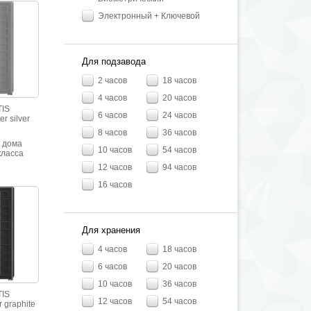
кой.
Электронный + Ключевой
Для подзавода
2 часов
18 часов
4 часов
20 часов
IS
6 часов
24 часов
r silver
8 часов
36 часов
 дома
10 часов
54 часов
класса
йкости.
12 часов
94 часов
льянской
ppa с
16 часов
кой.
Для хранения
4 часов
18 часов
6 часов
20 часов
10 часов
36 часов
IS
12 часов
54 часов
 graphite