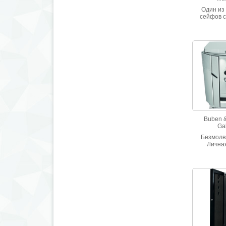
Один из
сейфов 
вписатьс
простр
Отпираетс
отпечатка
чип тран
Внут
прост
элег
подни
представ
содер
Buben 
Ga
Безмолв
Личная
Подобные
требуют к 
отноше
нуждаются 
достойны 
избранн
GALA XY
идеа
обрамле
исключ
ценн