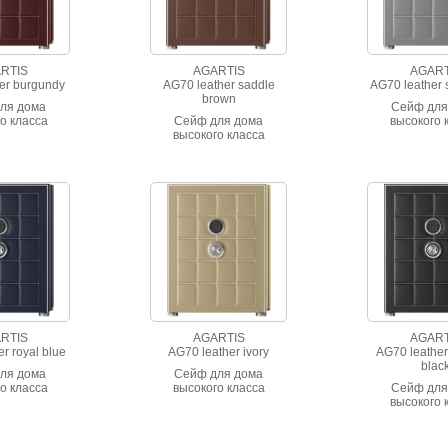
магазином «Подарки на дом» мечты становятся реальностью!
RTIS
AGARTIS
AGART
er burgundy
AG70 leather saddle
AG70 leather s
brown
ля дома
Сейф для
о класса
Сейф для дома
высокого 
тойкости.
высокого класса
взломосто
тальянской
взломостойкости.
Отделан ита
nappa с
Отделан итальянской
кожей na
рочкой.
кожей nappa с
простроч
прострочкой.
RTIS
AGARTIS
AGART
r royal blue
AG70 leather ivory
AG70 leather
blac
ля дома
Сейф для дома
о класса
высокого класса
Сейф для
тойкости.
взломостойкости.
высокого 
тальянской
Отделан итальянской
взломосто
nappa с
кожей nappa с
Отделан ита
рочкой.
прострочкой.
кожей na