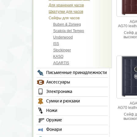
Москве. С 
Для хранения часов
Шкатулки для часов
Сейфы для часов
AGA
Buben & Zorweg
AG70 leath
Scatola del Tempo
Сейф д
высоког
Underwood
взломос
ISS
Отделан и
кожей 
Stockinger
прост
KASO
AGARTIS
Письменные принадлежности
Аксессуары
Электроника
Сумки и рюкзаки
AGA
AG70 leathe
Ножи
Сейф д
высоког
Оружие
взломос
Отделан и
Фонари
кожей 
прост