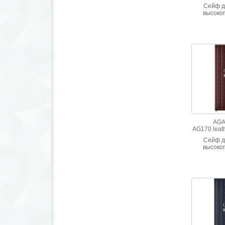
Сейф д
высоког
взломос
Отделан и
кожей 
прост
AGA
AG170 leat
Сейф д
высоког
взломос
Отделан и
кожей 
прост