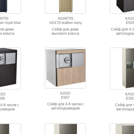
RTIS
AGARTIS
KAS
er royal blue
AG170 leather ivory
E50
ля дома
Сейф для дома
Сейф для 4-1
о класса
высокого класса
автоподз
тойкости.
взломостойкости.
тальянской
Отделан итальянской
nappa с
кожей nappa с
рочкой.
прострочкой.
KASO
ASO
KAS
E507
508
E35
Сейф для 4-8 часов с
4-8 часов с
Сейф для 
автоподзаводом
дзаводом
автоподз