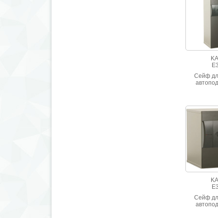
K
E
Сейф дл
автопо
K
E
Сейф дл
автопо