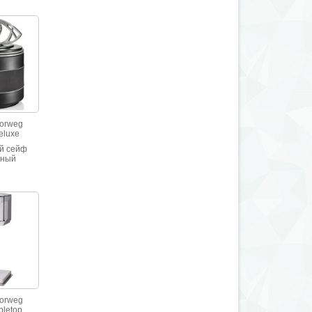
Zorweg
Deluxe
й сейф
нный
 кожей,
новение и
ет свое
 Венчает
граммовые
ие часы
Time» на
 основе.
Zorweg
bletop