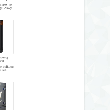
стаменте
g Galaxy
ровищница
тайной.
заказан с
елкой.
жа или
на с
ми с
нцевым
крытием
Zorweg
 XXL
их сейфов
ящее
дение
ручной
мецких
ов,
ванное по
ртам
и VdS I