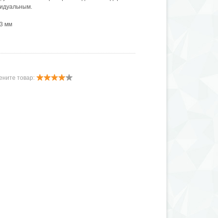
видуальным.
33 мм
ените товар: