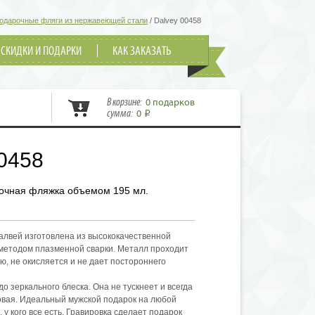
одарочные фляги из нержавеющей стали
/
Dalvey 00458
СКИДКИ И ПОДАРКИ
КАК ЗАКАЗАТЬ
В корзине:
0 подарков
сумма:
0
i
0458
очная фляжка объемом 195 мл.
лвей изготовлена из высококачественной
методом плазменной сварки. Металл проходит
ю, не окисляется и не дает постороннего
о зеркального блеска. Она не тускнеет и всегда
новая. Идеальный мужской подарок на любой
 у кого все есть. Гравировка сделает подарок