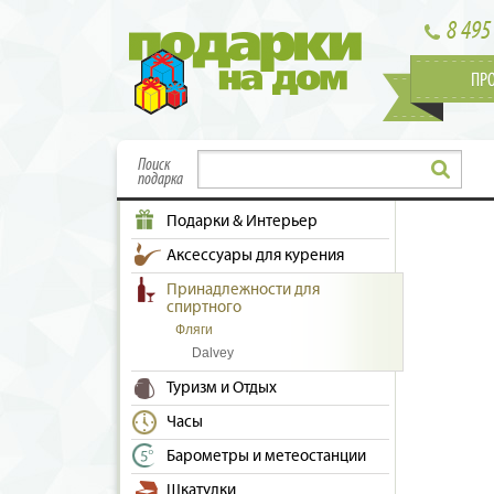
8 495
ПР
Поиск
подарка
Подарки & Интерьер
Аксессуары для курения
Принадлежности для
спиртного
Фляги
Dalvey
Туризм и Отдых
Часы
Барометры и метеостанции
Шкатулки