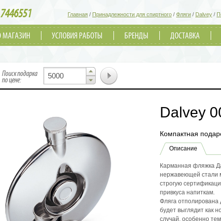
7446551
Главная
/
Принадлежности для спиртного
/
Фляги
/
Dalvey
/
П
О МАГАЗИН
УСЛОВИЯ РАБОТЫ
БРЕНДЫ
ДОСТАВКА
▲
Поиск подарка
▼
по цене:
Dalvey 0
Компактная подар
Описание
Карманная фляжка Да
нержавеющей стали 
строгую сертификаци
привкуса напиткам.
Фляга отполирована д
будет выглядит как 
случай, особенно тем,