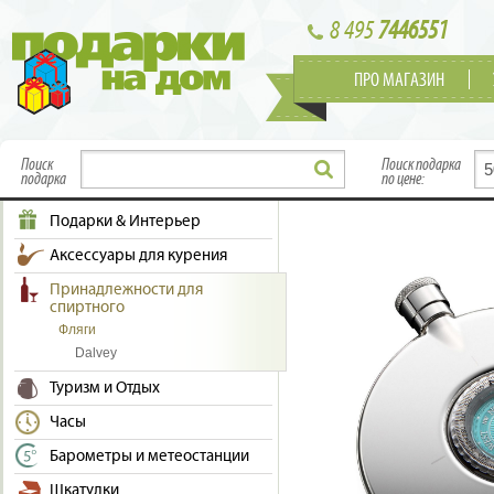
8 495
7446551
ПРО МАГАЗИН
Поиск
Поиск подарка
подарка
по цене:
Подарки & Интерьер
Аксессуары для курения
Принадлежности для
спиртного
Фляги
Dalvey
Туризм и Отдых
Часы
Барометры и метеостанции
Шкатулки