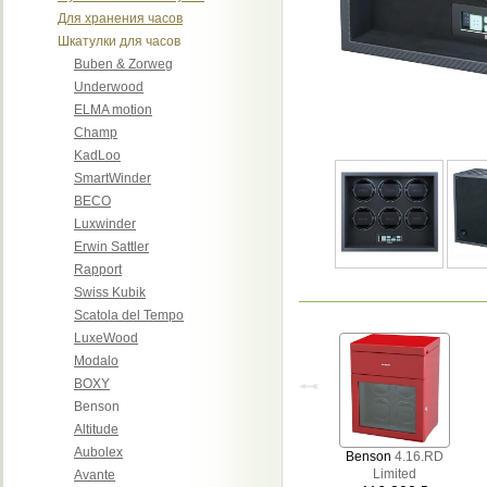
Для хранения часов
Шкатулки для часов
Buben & Zorweg
Underwood
ELMA motion
Champ
KadLoo
SmartWinder
BECO
Luxwinder
Erwin Sattler
Rapport
Swiss Kubik
Scatola del Tempo
LuxeWood
Modalo
BOXY
Benson
Altitude
Aubolex
Benson
4.16.RD
Limited
Avante