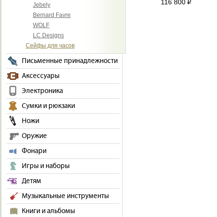
116 800
i
Jebely
Bernard Favre
WOLF
LC Designs
Сейфы для часов
Письменные принадлежности
Аксессуары
Электроника
Сумки и рюкзаки
Ножи
Оружие
Фонари
Игры и наборы
Детям
Музыкальные инструменты
Книги и альбомы