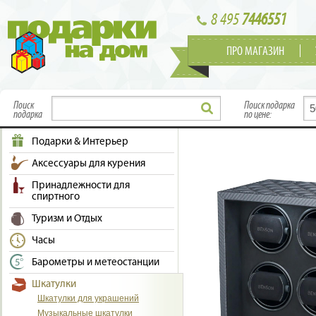
8 495
7446551
ПРО МАГАЗИН
Поиск
Поиск подарка
подарка
по цене:
Подарки & Интерьер
Аксессуары для курения
Принадлежности для
спиртного
Туризм и Отдых
Часы
Барометры и метеостанции
Шкатулки
Шкатулки для украшений
Музыкальные шкатулки