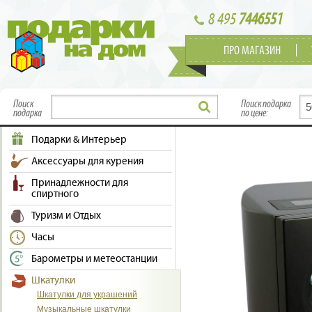
8 495
7446551
ПРО МАГАЗИН
Поиск
Поиск подарка
подарка
по цене:
Подарки & Интерьер
Аксессуары для курения
Принадлежности для
спиртного
Туризм и Отдых
Часы
Барометры и метеостанции
Шкатулки
Шкатулки для украшений
Музыкальные шкатулки