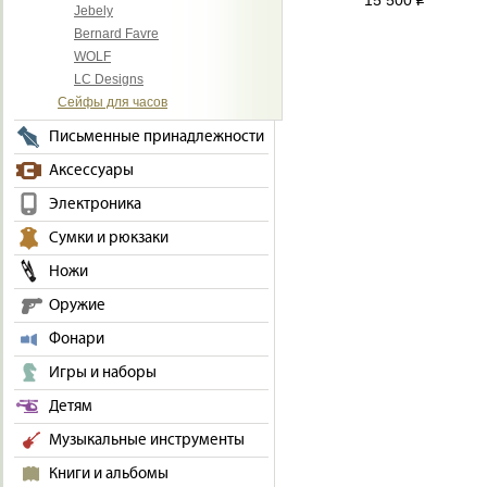
15 500
i
Jebely
Bernard Favre
WOLF
LC Designs
Сейфы для часов
Письменные принадлежности
Аксессуары
Электроника
Сумки и рюкзаки
Ножи
Оружие
Фонари
Игры и наборы
Детям
Музыкальные инструменты
Книги и альбомы