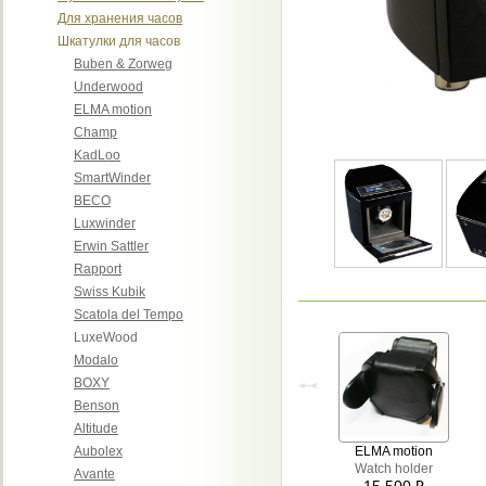
Для хранения часов
Шкатулки для часов
Buben & Zorweg
Underwood
ELMA motion
Champ
KadLoo
SmartWinder
BECO
Luxwinder
Erwin Sattler
Rapport
Swiss Kubik
Scatola del Tempo
LuxeWood
Modalo
BOXY
Benson
Altitude
Aubolex
ELMA motion
Watch holder
Avante