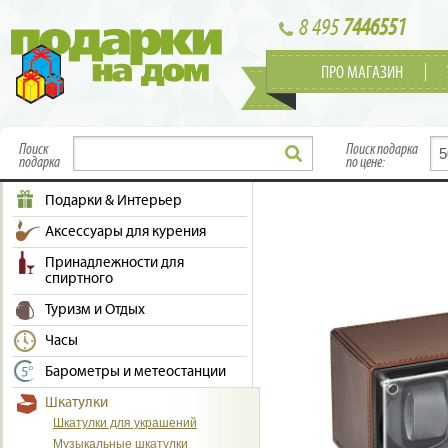
8 495
7446551
ПРО МАГАЗИН
Поиск
Поиск подарка
подарка
по цене:
Подарки & Интерьер
Аксессуары для курения
Принадлежности для
спиртного
Туризм и Отдых
Часы
Барометры и метеостанции
Шкатулки
Шкатулки для украшений
Музыкальные шкатулки