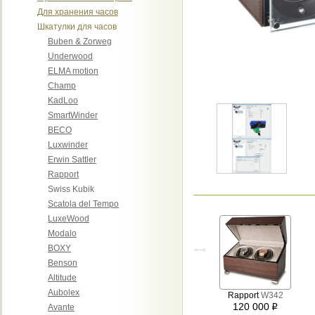
Для хранения часов
Шкатулки для часов
Buben & Zorweg
Underwood
ELMA motion
Champ
KadLoo
SmartWinder
BECO
Luxwinder
Erwin Sattler
Rapport
Swiss Kubik
Scatola del Tempo
LuxeWood
Modalo
BOXY
Benson
Altitude
Aubolex
Rapport
W342
120 000
Avante
i