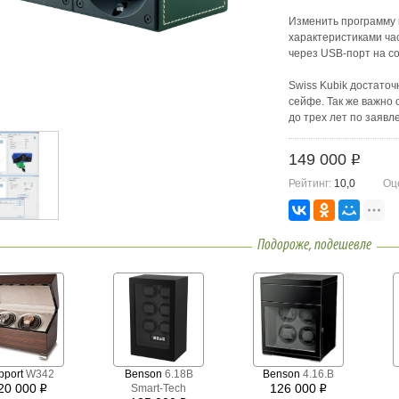
Изменить программу 
характеристиками ча
через USB-порт на с
Swiss Kubik достаточ
сейфе. Так же важно 
до трех лет по заяв
Разнообразие цветов 
149 000
i
подберете шкатулку п
Рейтинг:
10,0
Оц
Производятся шкатул
гарантирует высочай
ваших любимых часов
Подороже, подешевле
Гарантия 3 года, с 
компании SWISS KUB
только у официальны
pport
W342
Benson
6.18B
Benson
4.16.B
20 000
126 000
Smart-Tech
i
i