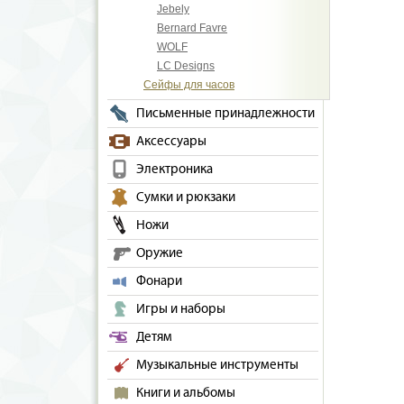
Jebely
Bernard Favre
WOLF
LC Designs
Сейфы для часов
Письменные принадлежности
Аксессуары
Электроника
Сумки и рюкзаки
Ножи
Оружие
Фонари
Игры и наборы
Детям
Музыкальные инструменты
Книги и альбомы