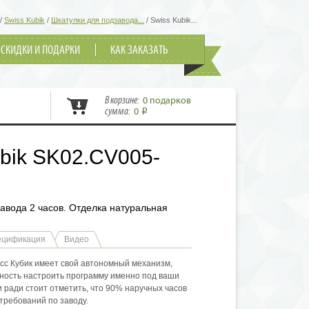
/
Swiss Kubik
/
Шкатулки для подзавода...
/
Swiss Kubik...
СКИДКИ И ПОДАРКИ
КАК ЗАКАЗАТЬ
В корзине:
0 подарков
сумма:
0
i
bik SK02.CV005-
авода 2 часов. Отделка натуральная
ецификация
Видео
сс Кубик имеет свой автономный механизм,
ность настроить программу именно под ваши
 ради стоит отметить, что 90% наручных часов
требований по заводу.