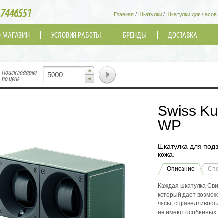
7446551
Главная
/
Шкатулки
/
Шкатулки для часов
О МАГАЗИН
УСЛОВИЯ РАБОТЫ
БРЕНДЫ
ДОСТАВКА
▲
Поиск подарка
▼
по цене:
Swiss Ku
WP
Шкатулка для подз
кожа.
Описание
Сп
Каждая шкатулка Сви
который дает возмож
часы, справедливости
не имеют особенных 