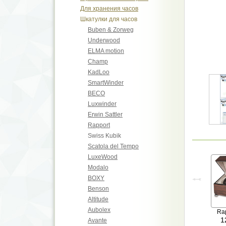
Для хранения часов
Шкатулки для часов
Buben & Zorweg
Underwood
ELMA motion
Champ
KadLoo
SmartWinder
BECO
Luxwinder
Erwin Sattler
Rapport
Swiss Kubik
Scatola del Tempo
LuxeWood
Modalo
BOXY
Benson
Altitude
Aubolex
Ra
1
Avante