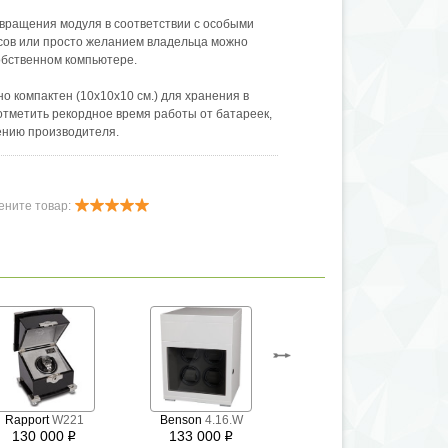
вращения модуля в соответствии с особыми
сов или просто желанием владельца можно
обственном компьютере.
но компактен (10х10х10 см.) для хранения в
отметить рекордное время работы от батареек,
лению производителя.
и материалов отделки гарантирует, что вы
о своему вкусу и интерьеру.
ените товар:
ки только в Швейцарии, что само по себе
шее качество изготовление и сохранность
.
даты продажи. Гарантийные обязательства
IK распространяются на продукцию купленную
х дилеров марки.
Rapport
W221
Benson
4.16.W
Benson
4.16.CF
130 000
133 000
133 000
i
i
i