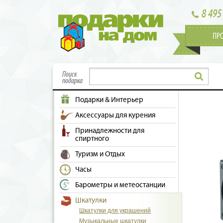
8 495
ПР
Поиск
подарка
Подарки & Интерьер
Аксессуары для курения
Принадлежности для
спиртного
Туризм и Отдых
Часы
Барометры и метеостанции
Шкатулки
Шкатулки для украшений
Музыкальные шкатулки