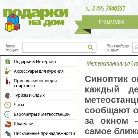
8 495
7446551
ПРО МАГАЗИН
Поиск
Поиск подарка
подарка
по цене:
Подарки & Интерьер
Метеостанции La Cro
Аксессуары для курения
Синоптик о
Принадлежности для
спиртного
каждый д
Туризм и Отдых
метеостанц
Часы
сообщают о 
Барометры и метеостанции
за окном 
Шкатулки
самое ближ
Письменные принадлежности