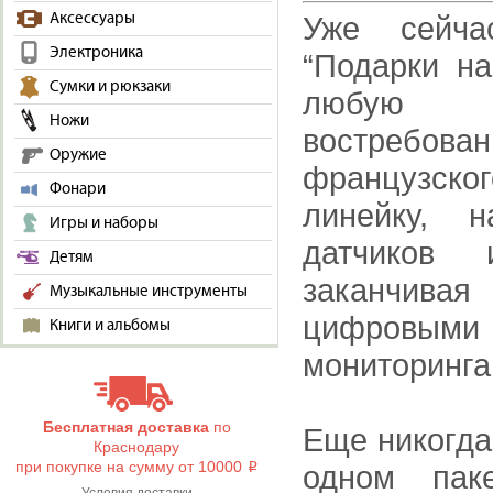
Аксессуары
Уже сейча
Электроника
“Подарки н
Сумки и рюкзаки
любую 
Ножи
востребов
Оружие
французског
Фонари
линейку, 
Игры и наборы
датчиков
Детям
заканчивая
Музыкальные инструменты
цифровым
Книги и альбомы
мониторинга
Бесплатная доставка
по
Еще никогда
Краснодару
при покупке на сумму от 10000
одном пак
i