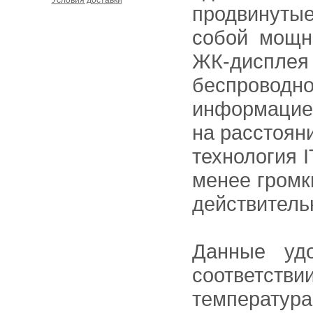
Условия доставки
продвинуты
собой мощн
ЖК-диспле
беспроводн
информацией
на расстоян
технология 
менее громк
действитель
Данные уд
соответств
температура