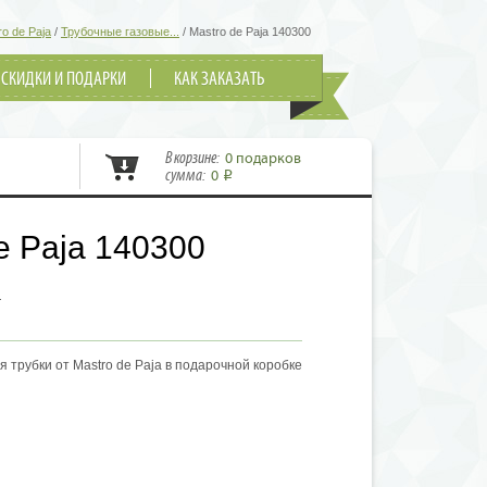
ro de Paja
/
Трубочные газовые...
/
Mastro de Paja 140300
СКИДКИ И ПОДАРКИ
КАК ЗАКАЗАТЬ
В корзине:
0 подарков
сумма:
0
i
e Paja 140300
.
я трубки от Mastro de Paja в подарочной коробке