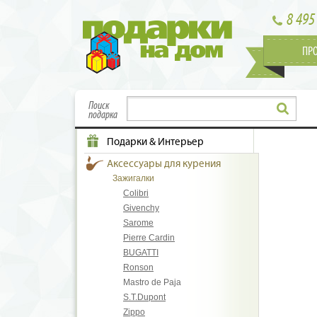
8 495
ПР
Поиск
подарка
Подарки & Интерьер
Аксессуары для курения
Зажигалки
Colibri
Givenchy
Sarome
Pierre Cardin
BUGATTI
Ronson
Mastro de Paja
S.T.Dupont
Zippo