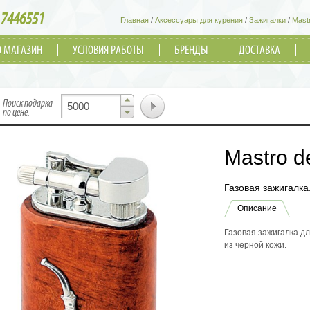
7446551
Главная
/
Аксессуары для курения
/
Зажигалки
/
Mast
О МАГАЗИН
УСЛОВИЯ РАБОТЫ
БРЕНДЫ
ДОСТАВКА
▲
Поиск подарка
▼
по цене:
Mastro d
Газовая зажигалка
Описание
Газовая зажигалка дл
из черной кожи.