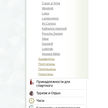
Caran d`Ache
Windmill
Lotus
Lamborghini
Im Corona
Katharine Hamnett
Porsche Design
Xikar
Davidoff
Lubinski
Howard Miller
Хьюмидоры
Портсигары
Пепельницы
Гильотины
Принадлежности для
спиртного
Туризм и Отдых
Часы