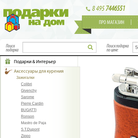
8 495
7446551
ПРО МАГАЗИН
Поиск
Поиск подарка
подарка
по цене:
Подарки & Интерьер
Аксессуары для курения
Зажигалки
Colibri
Givenchy
Sarome
Pierre Cardin
BUGATTI
Ronson
Mastro de Paja
S.T.Dupont
Zippo