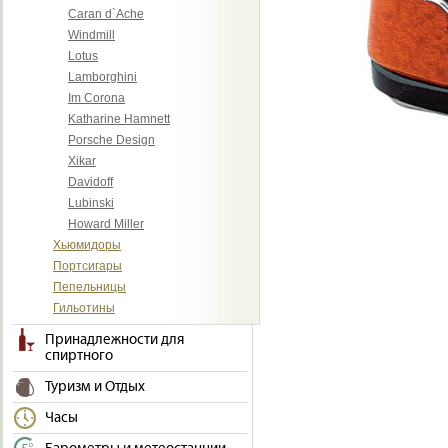
Caran d`Ache
Windmill
Lotus
Lamborghini
Im Corona
Katharine Hamnett
Porsche Design
Xikar
Davidoff
Lubinski
Howard Miller
Хьюмидоры
Портсигары
Пепельницы
Гильотины
Принадлежности для
спиртного
Туризм и Отдых
Часы