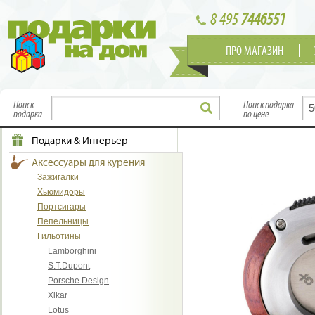
8 495
7446551
ПРО МАГАЗИН
Поиск
Поиск подарка
подарка
по цене:
Подарки & Интерьер
Аксессуары для курения
Зажигалки
Хьюмидоры
Портсигары
Пепельницы
Гильотины
Lamborghini
S.T.Dupont
Porsche Design
Xikar
Lotus