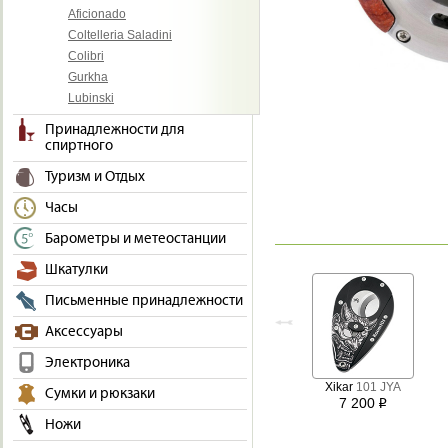
Aficionado
Coltelleria Saladini
Colibri
Gurkha
Lubinski
Принадлежности для
спиртного
Туризм и Отдых
Часы
Барометры и метеостанции
Шкатулки
Письменные принадлежности
Аксессуары
Электроника
Xikar
101 JYA
Сумки и рюкзаки
7 200
i
Ножи