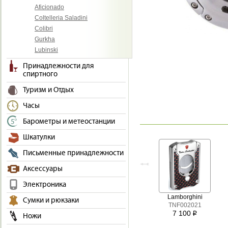
Aficionado
Coltelleria Saladini
Colibri
Gurkha
Lubinski
Принадлежности для
спиртного
Туризм и Отдых
Часы
Барометры и метеостанции
Шкатулки
Письменные принадлежности
Аксессуары
Электроника
Lamborghini
Сумки и рюкзаки
TNF002021
7 100
i
Ножи