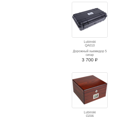
Lubinski
QA010
Дорожный хьюмидор 5
сигар
3 700
i
Lubinski
Q206