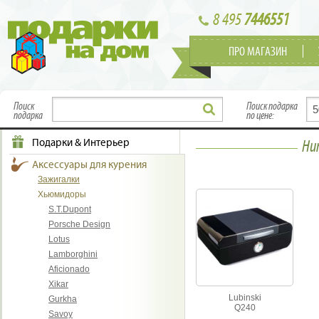
8 495
7446551
ПРО МАГАЗИН
Поиск
Поиск подарка
подарка
по цене:
Подарки & Интерьер
Hu
Аксессуары для курения
Зажигалки
Хьюмидоры
S.T.Dupont
Porsche Design
Lotus
Lamborghini
Aficionado
Xikar
Lubinski
Gurkha
Q240
Savoy