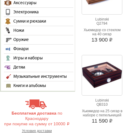
Аксессуары
Электроника
Lubinski
Сумки и рюкзаки
Q2794
Хьюмидор со стеклом
Ножи
на 40 сигар
13 900
Оружие
i
Фонари
Игры и наборы
Детям
Музыкальные инструменты
Книги и альбомы
Lubinski
QB310
Хьюмидор на 25 сигар в
Бесплатная доставка
по
наборе с пепельницей
Краснодару
и гильотиной
11 590
i
при покупке на сумму от 10000
i
Условия доставки