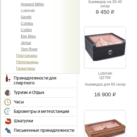
Хьюмидор на 30-40
Howard Miller
сигар
Lubinski
9 450
i
Gentili
Cohiba
Colibri
Elie Bleu
Jemar
Tom River
Портсигары
Пепельницы
Гильотины
Lubinski
Q2799
Принадлежности для
спиртного
Хьюмидор для 60 сигар
Туризм и Отдых
16 900
i
Часы
Барометры и метеостанции
Шкатулки
Письменные принадлежности