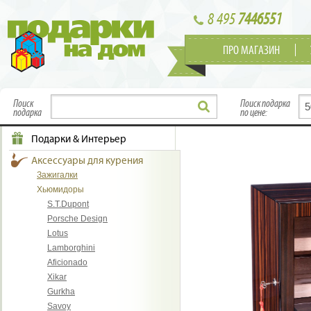
8 495
7446551
ПРО МАГАЗИН
Поиск
Поиск подарка
подарка
по цене:
Подарки & Интерьер
Аксессуары для курения
Зажигалки
Хьюмидоры
S.T.Dupont
Porsche Design
Lotus
Lamborghini
Aficionado
Xikar
Gurkha
Savoy