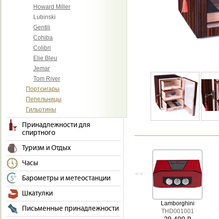
Howard Miller
Lubinski
Gentili
Cohiba
Colibri
Elie Bleu
Jemar
Tom River
Портсигары
Пепельницы
Гильотины
Принадлежности для
спиртного
Туризм и Отдых
Часы
Барометры и метеостанции
Шкатулки
Lamborghini
Письменные принадлежности
THD001001