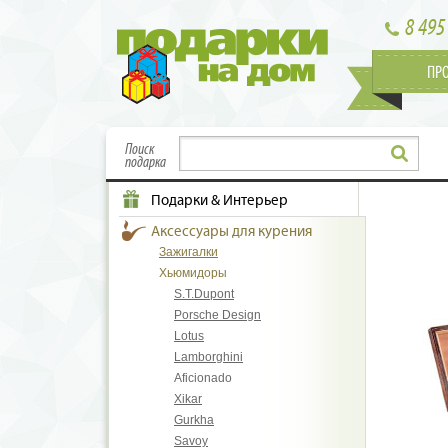
8 495
ПР
Поиск
подарка
Подарки & Интерьер
Аксессуары для курения
Зажигалки
Хьюмидоры
S.T.Dupont
Porsche Design
Lotus
Lamborghini
Aficionado
Xikar
Gurkha
Savoy