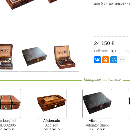
для 5 сигар гильотина
24 150
i
Рейтинг:
10,0
Оц
Подороже, подешевле
mborghini
Aficionado
Aficionado
HD002005
Addison
Alligator Black