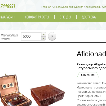
7446551
Главная
/
Аксессуары для курения
/
Хьюмидоры
/
Afi
О МАГАЗИН
УСЛОВИЯ РАБОТЫ
БРЕНДЫ
ДОСТАВКА
▲
Поиск подарка
▼
по цене:
Aficionad
Хьюмидор Alligato
натурального дере
Описание
Количество сигар: 15
Материалы: испанский
Размер: 21,59 см х 24
Цвет: Коричневый
Состав набора: дорож
влажности, съемный 