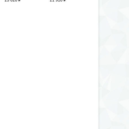
25 020
21 910
24 000
i
i
i