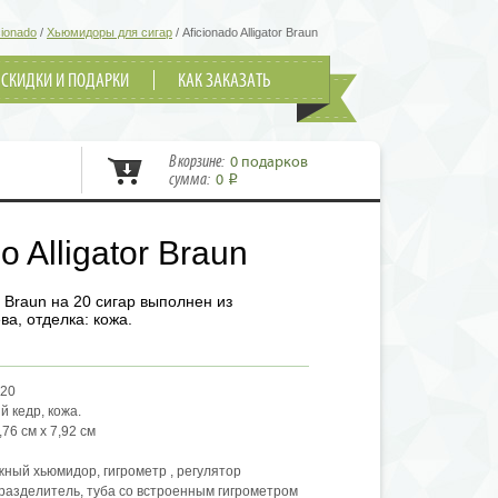
cionado
/
Хьюмидоры для сигар
/
Aficionado Alligator Braun
СКИДКИ И ПОДАРКИ
КАК ЗАКАЗАТЬ
В корзине:
0 подарков
сумма:
0
i
o Alligator Braun
r Braun на 20 сигар выполнен из
ва, отделка: кожа.
-20
 кедр, кожа.
,76 см х 7,92 см
ный хьюмидор, гигрометр , регулятор
разделитель, туба со встроенным гигрометром