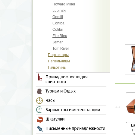
Howard Miller
Lubinski
Gentili
Cohiba
Colibri
Elie Bleu
Jemar
Tom River
Портсигары
Пепельницы
Гильотины
Принадлежности для
спиртного
Туризм и Отдых
Часы
Барометры и метеостанции
Шкатулки
La
Письменные принадлежности
T