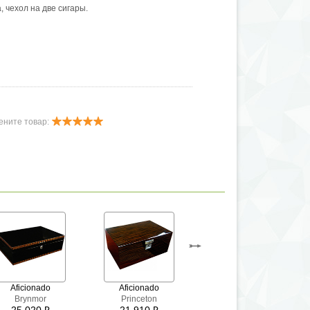
, чехол на две сигары.
ените товар:
Aficionado
Aficionado
Gurkha
Lugano
Brynmor
Princeton
Heritage