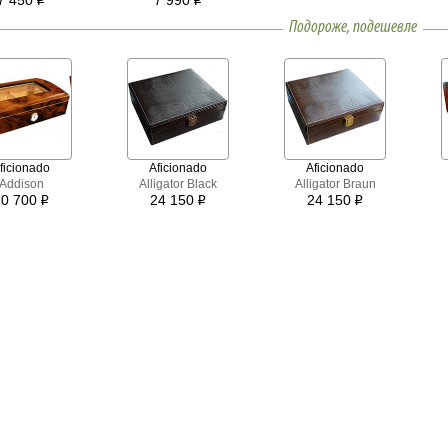
7 450
7 990
i
i
Подороже, подешевле
ficionado
Aficionado
Aficionado
Addison
Alligator Black
Alligator Braun
20 700
24 150
24 150
i
i
i