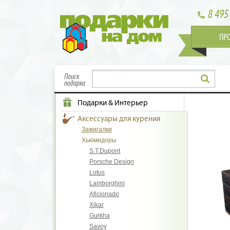
8 495
ПР
Поиск
подарка
Подарки & Интерьер
Аксессуары для курения
Зажигалки
Хьюмидоры
S.T.Dupont
Porsche Design
Lotus
Lamborghini
Aficionado
Xikar
Gurkha
Savoy