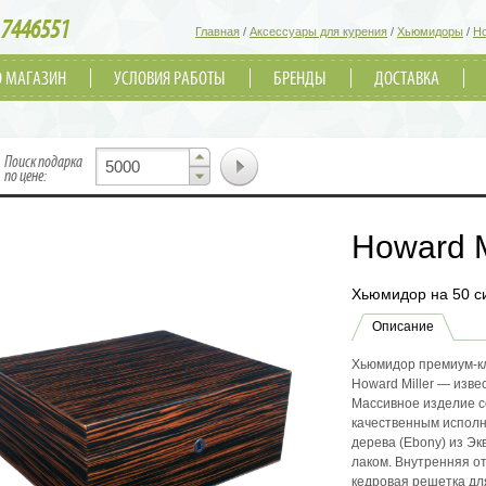
7446551
Главная
/
Аксессуары для курения
/
Хьюмидоры
/
Ho
О МАГАЗИН
УСЛОВИЯ РАБОТЫ
БРЕНДЫ
ДОСТАВКА
▲
Поиск подарка
▼
по цене:
Howard M
Хьюмидор на 50 с
Описание
Хьюмидор премиум-кл
Howard Miller — изв
Массивное изделие с
качественным исполн
дерева (Ebony) из Э
лаком. Внутренняя от
кедровая решетка дл