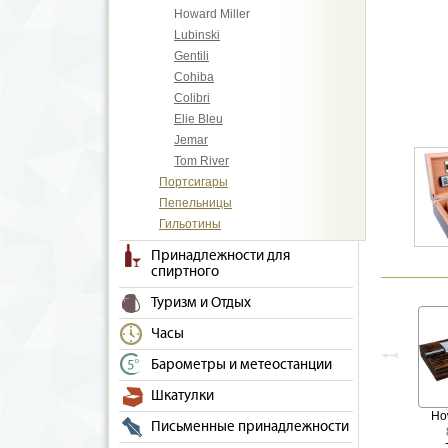
Howard Miller
Lubinski
Gentili
Cohiba
Colibri
Elie Bleu
Jemar
Tom River
Портсигары
Пепельницы
Гильотины
Принадлежности для
спиртного
Туризм и Отдых
Часы
Барометры и метеостанции
Шкатулки
Ho
Письменные принадлежности