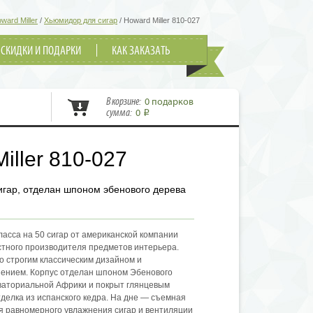
ward Miller
/
Хьюмидор для сигар
/
Howard Miller 810-027
СКИДКИ И ПОДАРКИ
КАК ЗАКАЗАТЬ
В корзине:
0 подарков
сумма:
0
i
iller 810-027
игар, отделан шпоном эбенового дерева
асса на 50 сигар от американской компании
естного производителя предметов интерьера.
о строгим классическим дизайном и
ением. Корпус отделан шпоном Эбенового
кваториальной Африки и покрыт глянцевым
делка из испанского кедра. На дне — съемная
я равномерного увлажнения сигар и вентиляции