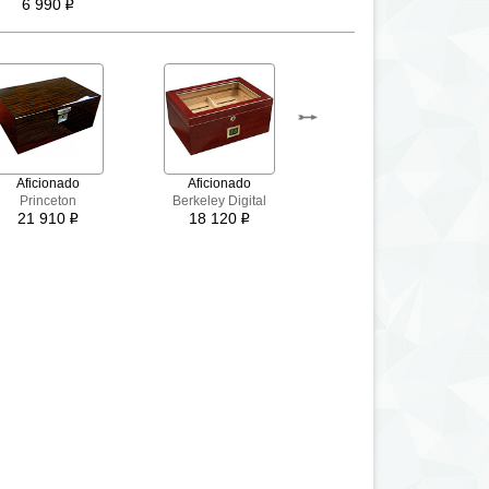
6 990
i
Aficionado
Aficionado
Aficionado
Princeton
Berkeley Digital
Braydon
21 910
18 120
18 120
i
i
i