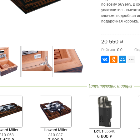
по всему объему. В к
увлажнитель, высоко
ключом, подробная ин
подарочная коробка.
Размер: 28х24х12
20 550
i
Рейтинг:
0,0
Оц
Сопуствующие товары
ward Miller
Howard Miller
Lotus
L6540
810-068
810-087
6 800
i