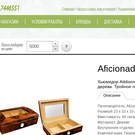
7446551
Главная
/
Аксессуары для курения
/
Хьюмидор
О МАГАЗИН
УСЛОВИЯ РАБОТЫ
БРЕНДЫ
ДОСТАВКА
▲
Поиск подарка
▼
по цене:
Aficiona
Хьюмидор Addison 
дерева. Тройное л
Описание
Производитель: Afici
Размер6 23 x 33 x 10
Вместимость: 60 сига
Материал: Дерево
Внутренняя отделка:
Комплектация: Гигром