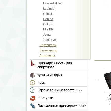
Howard Miller
Lubinski
Gentili
Cohiba
Colibri
Elie Bleu
Jemar
Tom River
Портсигары
Пепельницы
Гильотины
Принадлежности для
спиртного
Туризм и Отдых
Часы
Барометры и метеостанции
A
Шкатулки
All
Письменные принадлежности