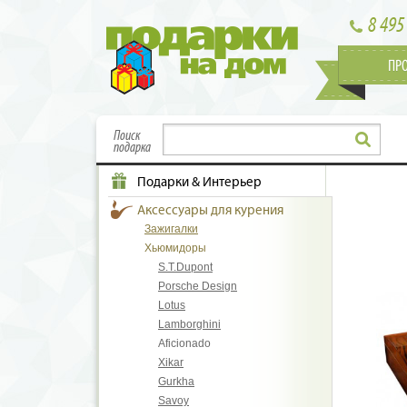
8 495
ПР
Поиск
подарка
Подарки & Интерьер
Аксессуары для курения
Зажигалки
Хьюмидоры
S.T.Dupont
Porsche Design
Lotus
Lamborghini
Aficionado
Xikar
Gurkha
Savoy