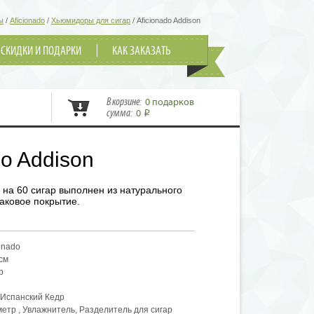
ы
/
Aficionado
/
Хьюмидоры для сигар
/
Aficionado Addison
СКИДКИ И ПОДАРКИ
КАК ЗАКАЗАТЬ
В корзине:
0 подарков
сумма:
0
i
do Addison
на 60 сигар выполнен из натурального
аковое покрытие.
onado
 см
р
 Испанский Кедр
етр , Увлажнитель, Разделитель для сигар