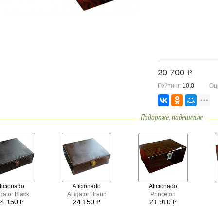
20 700
i
Рейтинг:
10,0
Оц
Подороже, подешевле
ficionado
Aficionado
Aficionado
igator Black
Alligator Braun
Princeton
24 150
24 150
21 910
i
i
i