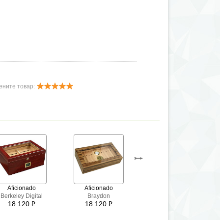
ените товар:
Aficionado
Aficionado
Gurkha
Lugano
Berkeley Digital
Braydon
Heritage
18 120
18 120
24 000
i
i
i