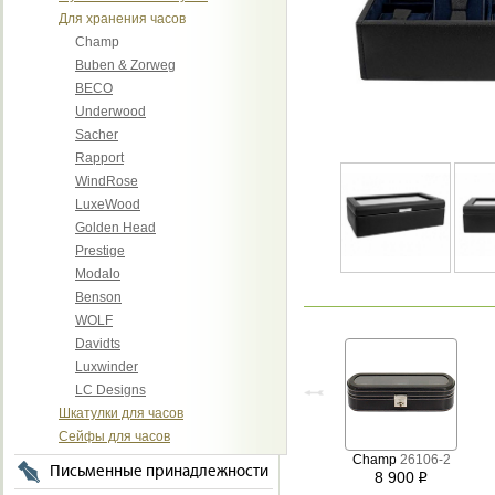
Для хранения часов
Champ
Buben & Zorweg
BECO
Underwood
Sacher
Rapport
WindRose
LuxeWood
Golden Head
Prestige
Modalo
Benson
WOLF
Davidts
Luxwinder
LC Designs
Шкатулки для часов
Сейфы для часов
Champ
26106-2
Письменные принадлежности
8 900
i