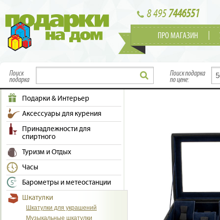
8 495
7446551
ПРО МАГАЗИН
Поиск
Поиск подарка
подарка
по цене:
Подарки & Интерьер
Аксессуары для курения
Принадлежности для
спиртного
Туризм и Отдых
Часы
Барометры и метеостанции
Шкатулки
Шкатулки для украшений
Музыкальные шкатулки