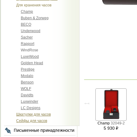
Для хранения часов
Champ
Buben & Zorweg
BECO
Underwood
Sacher
Rapport
WindRose
LuxeWood
Golden Head
Prestige
Modalo
Benson
WOLF
Davidts
Luxwinder
LC Designs
Шкатулки для часов
Сейфы для часов
Champ
32049-2
5 930
i
Письменные принадлежности