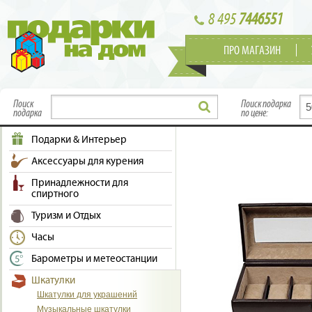
8 495
7446551
ПРО МАГАЗИН
Поиск
Поиск подарка
подарка
по цене:
Подарки & Интерьер
Аксессуары для курения
Принадлежности для
спиртного
Туризм и Отдых
Часы
Барометры и метеостанции
Шкатулки
Шкатулки для украшений
Музыкальные шкатулки