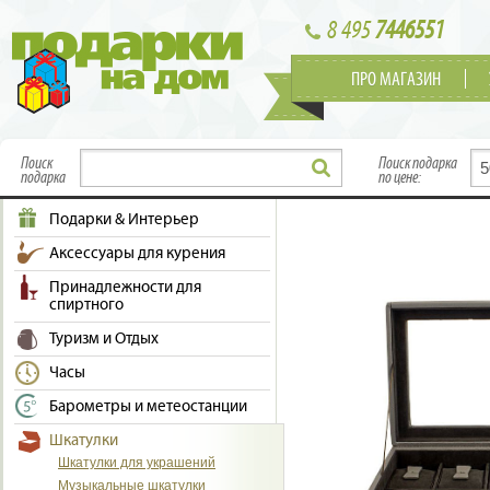
8 495
7446551
ПРО МАГАЗИН
Поиск
Поиск подарка
подарка
по цене:
Подарки & Интерьер
Аксессуары для курения
Принадлежности для
спиртного
Туризм и Отдых
Часы
Барометры и метеостанции
Шкатулки
Шкатулки для украшений
Музыкальные шкатулки