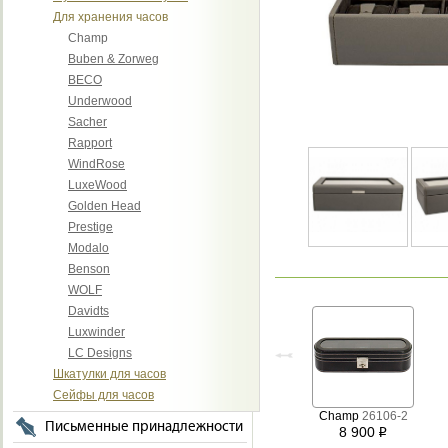
Для хранения часов
Champ
Buben & Zorweg
BECO
Underwood
Sacher
Rapport
WindRose
LuxeWood
Golden Head
Prestige
Modalo
Benson
WOLF
Davidts
Luxwinder
LC Designs
Шкатулки для часов
Сейфы для часов
Champ
26106-2
Письменные принадлежности
8 900
i