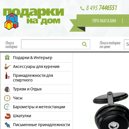
8 495
7446551
ПРО МАГАЗИН
Поиск
Поиск подарка
подарка
по цене:
Подарки & Интерьер
Аксессуары для курения
Принадлежности для
спиртного
Туризм и Отдых
Часы
Барометры и метеостанции
Шкатулки
Письменные принадлежности