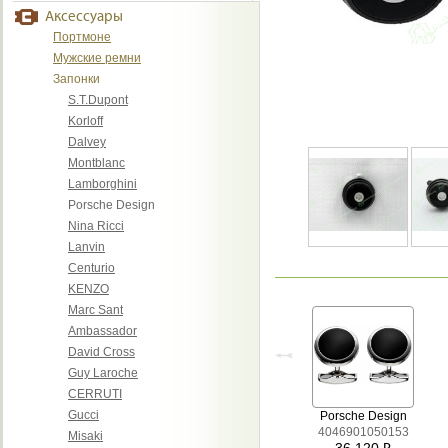
Аксессуары
Портмоне
Мужские ремни
Запонки
S.T.Dupont
Korloff
Dalvey
Montblanc
Lamborghini
Porsche Design
Nina Ricci
Lanvin
Centurio
KENZO
Marc Sant
Ambassador
David Cross
Guy Laroche
CERRUTI
Gucci
Porsche Design
4046901050153
Misaki