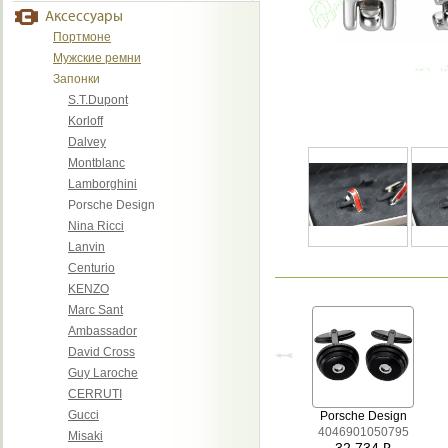
Аксессуары
Портмоне
Мужские ремни
Запонки
S.T.Dupont
Korloff
Dalvey
Montblanc
Lamborghini
Porsche Design
Nina Ricci
Lanvin
Centurio
KENZO
Marc Sant
Ambassador
David Cross
Guy Laroche
CERRUTI
Gucci
Porsche Design
4046901050795
Misaki