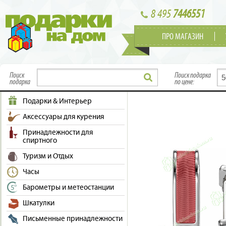
8 495
7446551
ПРО МАГАЗИН
Поиск
Поиск подарка
подарка
по цене:
Подарки & Интерьер
Аксессуары для курения
Принадлежности для
спиртного
Туризм и Отдых
Часы
Барометры и метеостанции
Шкатулки
Письменные принадлежности