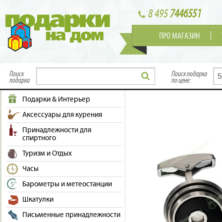
8 495
7446551
ПРО МАГАЗИН
Поиск
Поиск подарка
подарка
по цене:
Подарки & Интерьер
Аксессуары для курения
Принадлежности для
спиртного
Туризм и Отдых
Часы
Барометры и метеостанции
Шкатулки
Письменные принадлежности