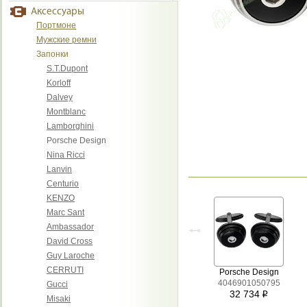
Аксессуары
Портмоне
Мужские ремни
Запонки
S.T.Dupont
Korloff
Dalvey
Montblanc
Lamborghini
Porsche Design
Nina Ricci
Lanvin
Centurio
KENZO
Marc Sant
Ambassador
David Cross
Guy Laroche
CERRUTI
Porsche Design
4046901050795
Gucci
32 734
i
Misaki