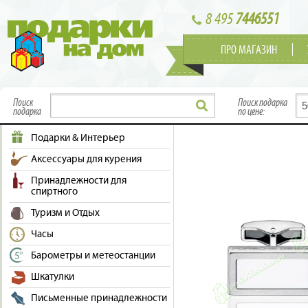
8 495
7446551
ПРО МАГАЗИН
Поиск
Поиск подарка
подарка
по цене:
Подарки & Интерьер
Аксессуары для курения
Принадлежности для
спиртного
Туризм и Отдых
Часы
Барометры и метеостанции
Шкатулки
Письменные принадлежности