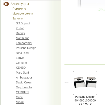
Аксессуары
Портмоне
Мужские ремни
Запонки
S.T.Dupont
Korloff
Dalvey
Montblanc
Lamborghini
Porsche Design
Nina Ricci
Lanvin
Centurio
KENZO
Marc Sant
Ambassador
David Cross
Guy Laroche
CERRUTI
Porsche Design
Gucci
4046901050009
Misaki
22 124
i