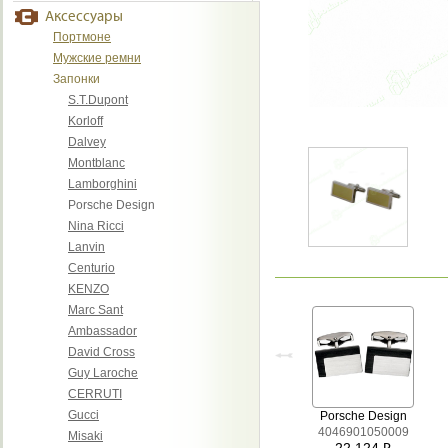
Аксессуары
Портмоне
Мужские ремни
Запонки
S.T.Dupont
Korloff
Dalvey
Montblanc
Lamborghini
Porsche Design
Nina Ricci
Lanvin
Centurio
KENZO
Marc Sant
Ambassador
David Cross
Guy Laroche
CERRUTI
Gucci
Porsche Design
4046901050009
Misaki