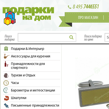
8 495
7446551
ПРО МАГАЗИН
Поиск
Поиск подарка
подарка
по цене:
Подарки & Интерьер
Аксессуары для курения
Принадлежности для
спиртного
Туризм и Отдых
Часы
Барометры и метеостанции
Шкатулки
Письменные принадлежности