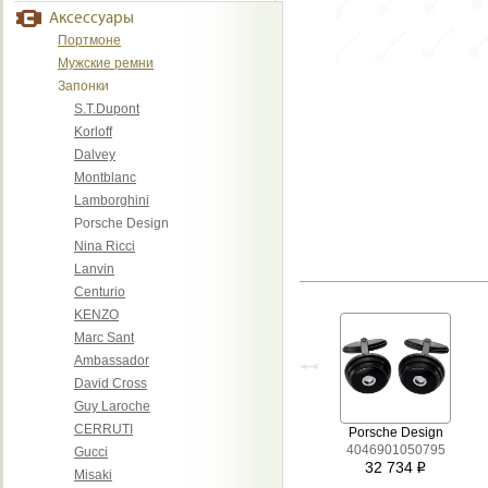
Аксессуары
Портмоне
Мужские ремни
Запонки
S.T.Dupont
Korloff
Dalvey
Montblanc
Lamborghini
Porsche Design
Nina Ricci
Lanvin
Centurio
KENZO
Marc Sant
Ambassador
David Cross
Guy Laroche
CERRUTI
Porsche Design
4046901050795
Gucci
32 734
i
Misaki