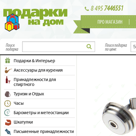
8 495
7446551
ПРО МАГАЗИН
Поиск
Поиск подарка
подарка
по цене:
Подарки & Интерьер
Аксессуары для курения
Принадлежности для
спиртного
Туризм и Отдых
Часы
Барометры и метеостанции
Шкатулки
Письменные принадлежности