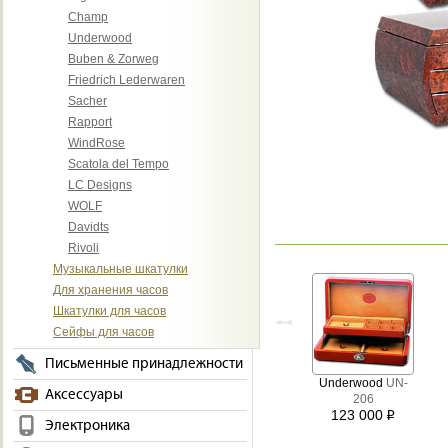
Champ
Underwood
Buben & Zorweg
Friedrich Lederwaren
Sacher
Rapport
WindRose
Scatola del Tempo
LC Designs
WOLF
Davidts
Rivoli
Музыкальные шкатулки
Для хранения часов
Шкатулки для часов
Сейфы для часов
Письменные принадлежности
Underwood
UN-
Аксессуары
206
123 000
i
Электроника