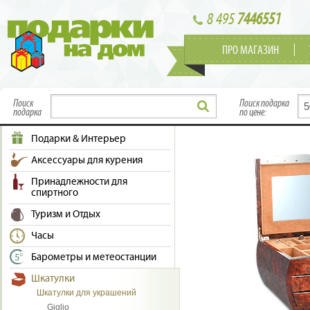
8 495
7446551
ПРО МАГАЗИН
Поиск
Поиск подарка
подарка
по цене:
Подарки & Интерьер
Аксессуары для курения
Принадлежности для
спиртного
Туризм и Отдых
Часы
Барометры и метеостанции
Шкатулки
Шкатулки для украшений
Giglio