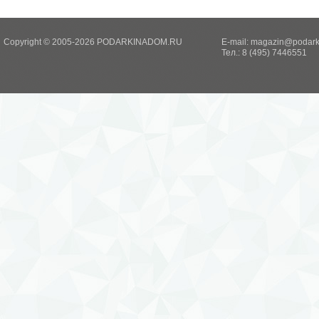
Copyright © 2005-2026 PODARKINADOM.RU
E-mail:
magazin@podark
Тел.: 8 (495) 7446551