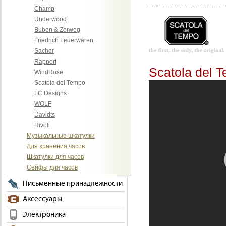
Champ
Underwood
Buben & Zorweg
Friedrich Lederwaren
Sacher
Rapport
Scatola del 
WindRose
Scatola del Tempo
LC Designs
WOLF
Davidts
Rivoli
Музыкальные шкатулки
Для хранения часов
Шкатулки для часов
Сейфы для часов
Письменные принадлежности
Аксессуары
Электроника