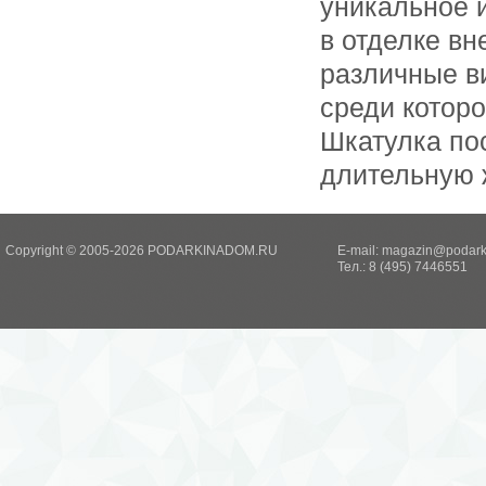
уникальное и
в отделке в
различные в
среди котор
Шкатулка по
длительную 
Copyright © 2005-2026 PODARKINADOM.RU
E-mail:
magazin@podark
Тел.: 8 (495) 7446551