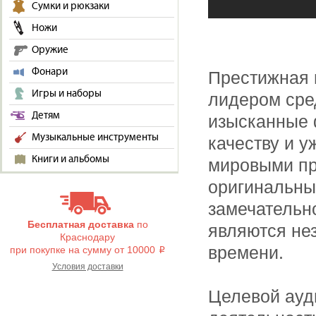
Сумки и рюкзаки
Ножи
Оружие
Фонари
Престижная 
Игры и наборы
лидером сре
Детям
изысканные 
Музыкальные инструменты
качеству и 
Книги и альбомы
мировыми пр
оригинальны
замечательн
Бесплатная доставка
по
являются не
Краснодару
времени.
при покупке на сумму от 10000
i
Условия доставки
Целевой ауд