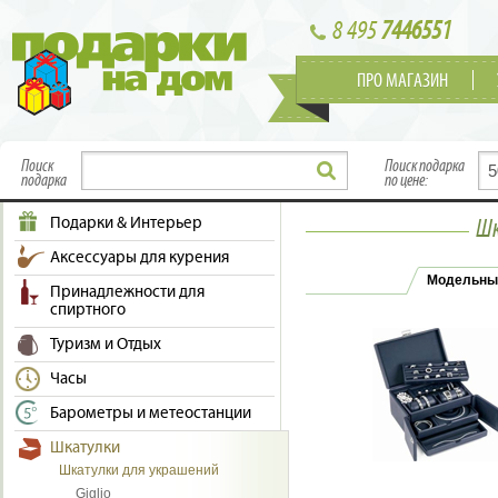
8 495
7446551
ПРО МАГАЗИН
Поиск
Поиск подарка
подарка
по цене:
Подарки & Интерьер
Шк
Аксессуары для курения
Модельны
Принадлежности для
спиртного
Туризм и Отдых
Часы
Барометры и метеостанции
Шкатулки
Шкатулки для украшений
Giglio