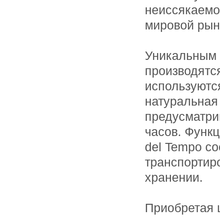
неиссякаемо
мировой рын
Уникальным я
производятс
используютс
натуральная 
предусматри
часов. Функ
del Tempo со
транспортиро
хранении.
Приобретая 