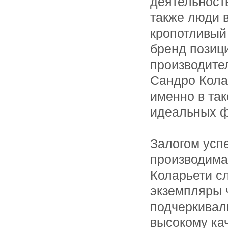
деятельност
также люди 
кропотливый 
бренд позиц
производител
Сандро Кола
именно в так
идеальных ф
Залогом успе
производима
Коларьети сл
экземпляры ч
подчеркивали
высокому ка