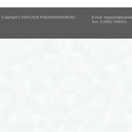
Copyright © 2005-2026 PODARKINADOM.RU
E-mail:
magazin@podark
Тел.: 8 (495) 7446551