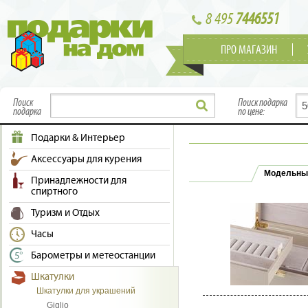
8 495
7446551
ПРО МАГАЗИН
Поиск
Поиск подарка
подарка
по цене:
Подарки & Интерьер
Аксессуары для курения
Модельны
Принадлежности для
спиртного
Туризм и Отдых
Часы
Барометры и метеостанции
Шкатулки
Шкатулки для украшений
Giglio