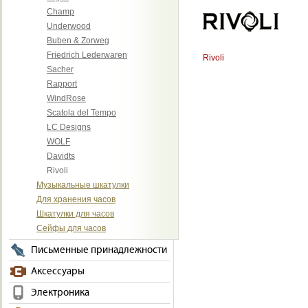
Champ
Underwood
Buben & Zorweg
Friedrich Lederwaren
Rivoli
Sacher
Rapport
WindRose
Scatola del Tempo
LC Designs
WOLF
Davidts
Rivoli
Музыкальные шкатулки
Для хранения часов
Шкатулки для часов
Сейфы для часов
Письменные принадлежности
Аксессуары
Электроника