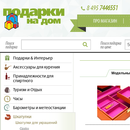
8 495
7446551
ПРО МАГАЗИН
Поиск
Поиск подарка
подарка
по цене:
Подарки & Интерьер
Аксессуары для курения
Модельны
Принадлежности для
спиртного
Туризм и Отдых
Часы
Барометры и метеостанции
Шкатулки
Шкатулки для украшений
Giglio