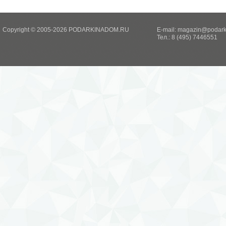
Copyright © 2005-2026 PODARKINADOM.RU
E-mail:
magazin@podark
Тел.: 8 (495) 7446551