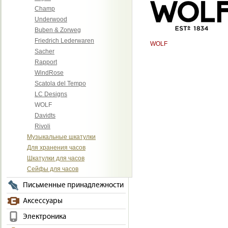
Champ
Underwood
Buben & Zorweg
Friedrich Lederwaren
WOLF
Sacher
Rapport
WindRose
Scatola del Tempo
LC Designs
WOLF
Davidts
Rivoli
Музыкальные шкатулки
Для хранения часов
Шкатулки для часов
Сейфы для часов
Письменные принадлежности
Аксессуары
Электроника