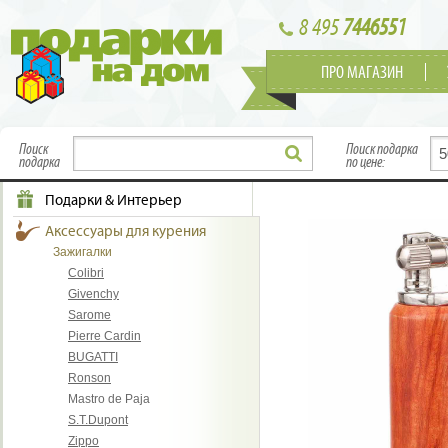
8 495
7446551
ПРО МАГАЗИН
Поиск
Поиск подарка
подарка
по цене:
Подарки & Интерьер
Аксессуары для курения
Зажигалки
Colibri
Givenchy
Sarome
Pierre Cardin
BUGATTI
Ronson
Mastro de Paja
S.T.Dupont
Zippo