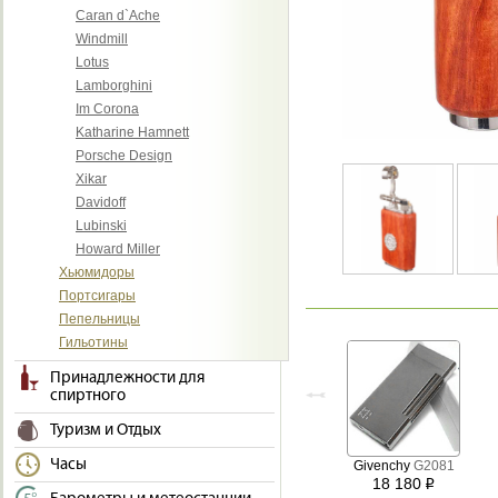
Caran d`Ache
Windmill
Lotus
Lamborghini
Im Corona
Katharine Hamnett
Porsche Design
Xikar
Davidoff
Lubinski
Howard Miller
Хьюмидоры
Портсигары
Пепельницы
Гильотины
Принадлежности для
спиртного
Туризм и Отдых
Часы
Givenchy
G2081
18 180
i