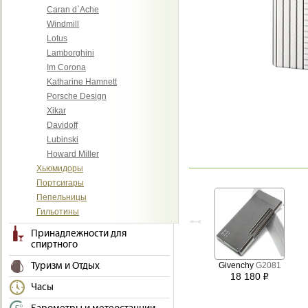
Caran d`Ache
Windmill
Lotus
Lamborghini
Im Corona
Katharine Hamnett
Porsche Design
Xikar
Davidoff
Lubinski
Howard Miller
Хьюмидоры
Портсигары
Пепельницы
Гильотины
Принадлежности для
спиртного
Туризм и Отдых
Givenchy
G2081
18 180
i
Часы