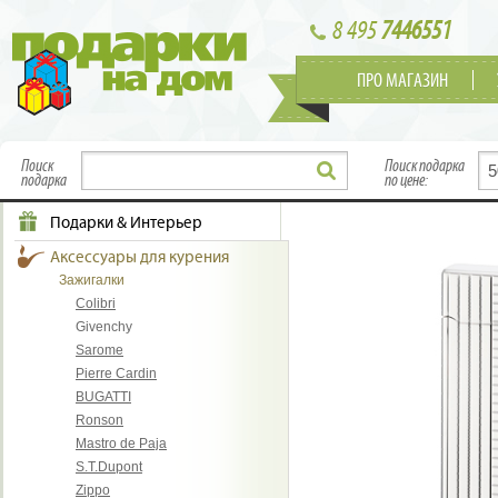
8 495
7446551
ПРО МАГАЗИН
Поиск
Поиск подарка
подарка
по цене:
Подарки & Интерьер
Аксессуары для курения
Зажигалки
Colibri
Givenchy
Sarome
Pierre Cardin
BUGATTI
Ronson
Mastro de Paja
S.T.Dupont
Zippo