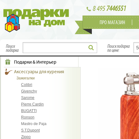
8 495
7446551
ПРО МАГАЗИН
Поиск
Поиск подарка
подарка
по цене:
Подарки & Интерьер
Аксессуары для курения
Зажигалки
Colibri
Givenchy
Sarome
Pierre Cardin
BUGATTI
Ronson
Mastro de Paja
S.T.Dupont
Zippo