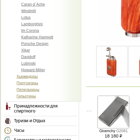
Caran d`Ache
Windmill
Lotus
Lamborghini
Im Corona
Katharine Hamnett
Porsche Design
Xikar
Davidoff
Lubinski
Howard Miller
Хьюмидоры
Портсигары
Пепельницы
Гильотины
Принадлежности для
спиртного
Туризм и Отдых
Часы
Givenchy
G2081
18 180
i