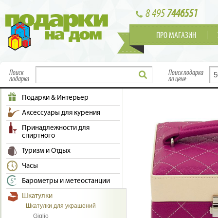
8 495
7446551
ПРО МАГАЗИН
Поиск
Поиск подарка
подарка
по цене:
Подарки & Интерьер
Аксессуары для курения
Принадлежности для
спиртного
Туризм и Отдых
Часы
Барометры и метеостанции
Шкатулки
Шкатулки для украшений
Giglio