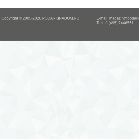
Copyright © 2005-2026 PODARKINADOM.RU
E-mail:
magazin@podark
Тел.: 8 (495) 7446551