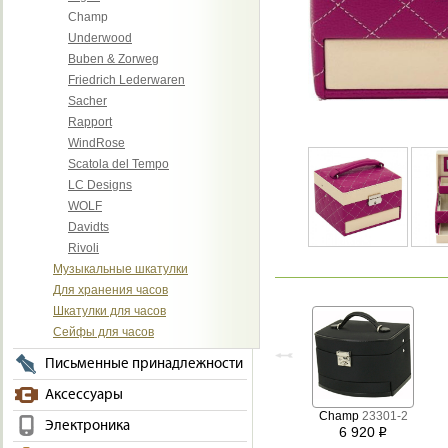
Champ
Underwood
Buben & Zorweg
Friedrich Lederwaren
Sacher
Rapport
WindRose
Scatola del Tempo
LC Designs
WOLF
Davidts
Rivoli
Музыкальные шкатулки
Для хранения часов
Шкатулки для часов
Сейфы для часов
Письменные принадлежности
Аксессуары
Champ
23301-2
Электроника
6 920
i