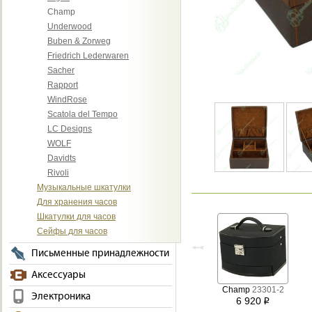
Champ
Underwood
Buben & Zorweg
Friedrich Lederwaren
Sacher
Rapport
WindRose
Scatola del Tempo
LC Designs
WOLF
Davidts
Rivoli
Музыкальные шкатулки
Для хранения часов
Шкатулки для часов
Сейфы для часов
Письменные принадлежности
Аксессуары
Champ
23301-2
Электроника
6 920
i