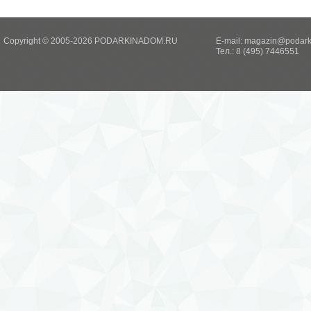
Copyright © 2005-2026 PODARKINADOM.RU
E-mail:
magazin@podark
Тел.: 8 (495) 7446551