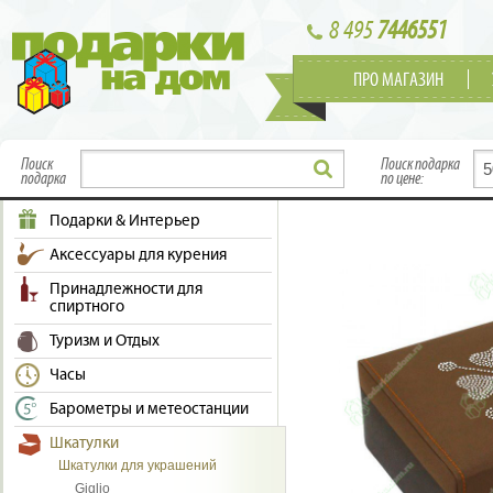
8 495
7446551
ПРО МАГАЗИН
Поиск
Поиск подарка
подарка
по цене:
Подарки & Интерьер
Аксессуары для курения
Принадлежности для
спиртного
Туризм и Отдых
Часы
Барометры и метеостанции
Шкатулки
Шкатулки для украшений
Giglio