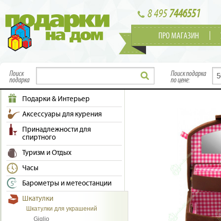
8 495
7446551
ПРО МАГАЗИН
Поиск
Поиск подарка
подарка
по цене:
Подарки & Интерьер
Аксессуары для курения
Принадлежности для
спиртного
Туризм и Отдых
Часы
Барометры и метеостанции
Шкатулки
Шкатулки для украшений
Giglio