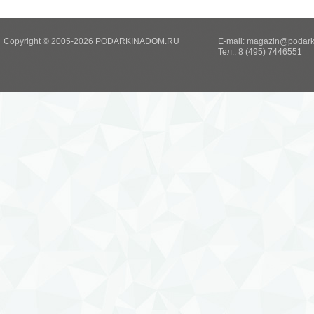
Copyright © 2005-2026 PODARKINADOM.RU
E-mail:
magazin@podark
Тел.: 8 (495) 7446551