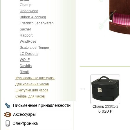
Champ
Underwood
Buben & Zorweg
Friedrich Lederwaren
Sacher
Rapport
WindRose
Scatola del Tempo
LC Designs
WOLF
Davidts
Rivoli
Музыкальные шкатулки
Для хранения часов
Шкатулки для часов
Сейфы для часов
Письменные принадлежности
Champ
23301-2
6 920
i
Аксессуары
Электроника