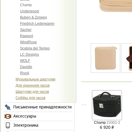
Champ
Underwood
Buben & Zorweg
Friedrich Lederwaren
Sacher
Rapport
WindRose
Scatola del Tempo
LC Designs
WOLF
Davidts
Rivoli
Музыкальные шкатулки
Для хранения часов
Шкатулки для часов
Сейфы для часов
Письменные принадлежности
Аксессуары
Champ
23301-2
Электроника
6 920
i