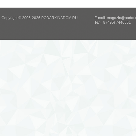
Copyright © 2005-2026 PODARKINADOM.RU
E-mail:
magazin@podark
Тел.: 8 (495) 7446551