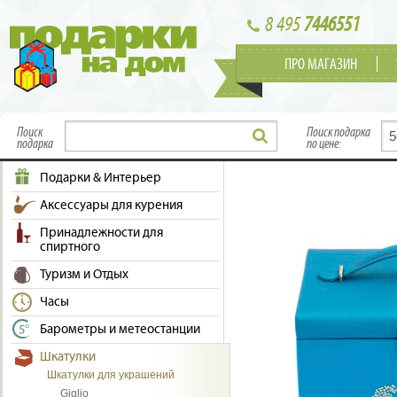
8 495
7446551
ПРО МАГАЗИН
Поиск
Поиск подарка
подарка
по цене:
Подарки & Интерьер
Аксессуары для курения
Принадлежности для
спиртного
Туризм и Отдых
Часы
Барометры и метеостанции
Шкатулки
Шкатулки для украшений
Giglio