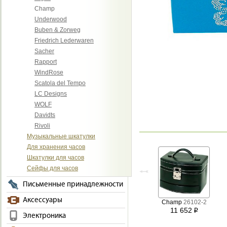
Champ
Underwood
Buben & Zorweg
Friedrich Lederwaren
Sacher
Rapport
WindRose
Scatola del Tempo
LC Designs
WOLF
Davidts
Rivoli
Музыкальные шкатулки
Для хранения часов
Шкатулки для часов
Сейфы для часов
Письменные принадлежности
Аксессуары
Champ
26102-2
11 652
i
Электроника