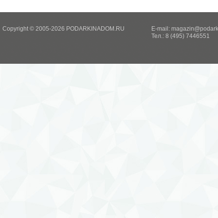
Copyright © 2005-2026 PODARKINADOM.RU
E-mail:
magazin@podark
Тел.: 8 (495) 7446551