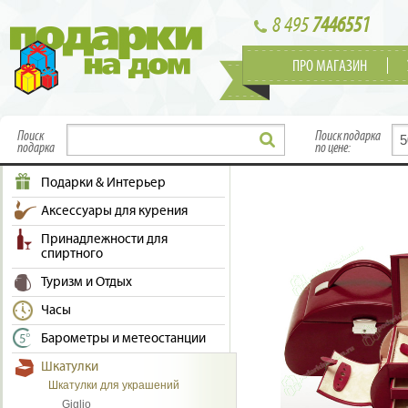
8 495
7446551
ПРО МАГАЗИН
Поиск
Поиск подарка
подарка
по цене:
Подарки & Интерьер
Аксессуары для курения
Принадлежности для
спиртного
Туризм и Отдых
Часы
Барометры и метеостанции
Шкатулки
Шкатулки для украшений
Giglio