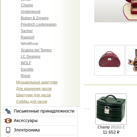
Champ
Underwood
Buben & Zorweg
Friedrich Lederwaren
Sacher
Rapport
WindRose
Scatola del Tempo
LC Designs
WOLF
Davidts
Rivoli
Музыкальные шкатулки
Для хранения часов
Шкатулки для часов
Сейфы для часов
Письменные принадлежности
Аксессуары
Champ
26102-2
Электроника
11 652
i