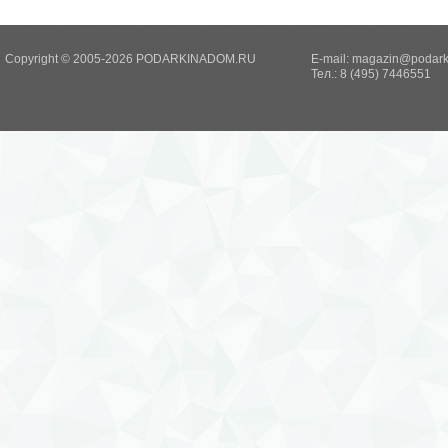
Copyright © 2005-2026 PODARKINADOM.RU
E-mail:
magazin@podark
Тел.: 8 (495) 7446551