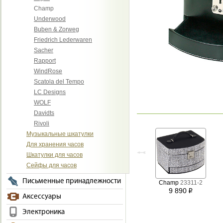
Champ
Underwood
Buben & Zorweg
Friedrich Lederwaren
Sacher
Rapport
WindRose
Scatola del Tempo
LC Designs
WOLF
Davidts
Rivoli
Музыкальные шкатулки
Для хранения часов
Шкатулки для часов
Сейфы для часов
Письменные принадлежности
Champ
23311-2
9 890
i
Аксессуары
Электроника