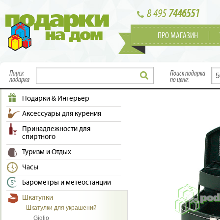
8 495
7446551
ПРО МАГАЗИН
Поиск
Поиск подарка
подарка
по цене:
Подарки & Интерьер
Аксессуары для курения
Принадлежности для
спиртного
Туризм и Отдых
Часы
Барометры и метеостанции
Шкатулки
Шкатулки для украшений
Giglio