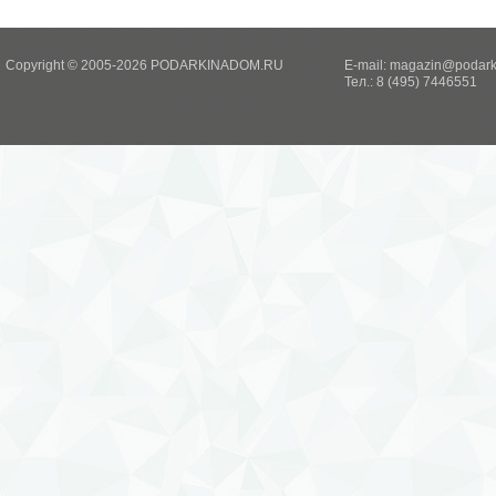
Copyright © 2005-2026 PODARKINADOM.RU
E-mail:
magazin@podark
Тел.: 8 (495) 7446551